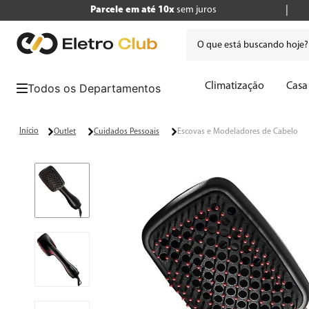
Parcele em até 10x
sem juros
O que está buscando hoje
Termos mais buscados
Climatização
Casa
1
º
tv
2
º
geladeira
Outlet
Cuidados Pessoais
Escovas e Modeladores de Cabelo
3
º
air fryer
4
º
microondas
5
º
liquidificador
6
º
caixa som
7
º
cafeteira
8
º
panificadora