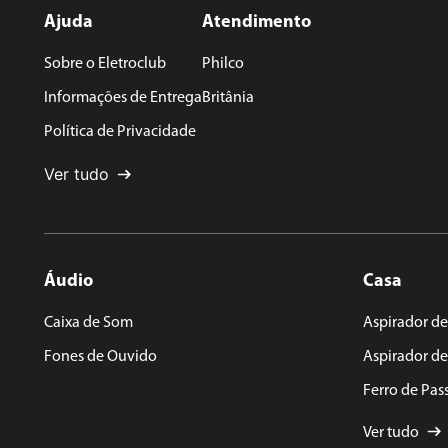
Ajuda
Atendimento
Sobre o Eletroclub
Philco
Endereço de email
Informações de Entrega
Britânia
Política de Privacidade
Escreva uma avaliação
Ver tudo
Áudio
Casa
ENVIAR AVALIAÇÃO
Caixa de Som
Aspirador de
Fones de Ouvido
Aspirador d
Ferro de Pas
Ver tudo