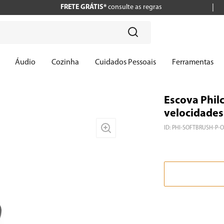
FRETE GRÁTIS*
consulte as regras
?
Áudio
Cozinha
Cuidados Pessoais
Ferramentas
Escova Phil
velocidades 
ID
:
PHI-SOFTBRUSH-P-