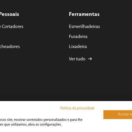
Pessoais
Ferramentas
e Cortadores
Esmerilhadeiras
Furadeira
acheadores
Lixadeira
Ver tudo
Política de privacidade
Aceitar 
osso site, mostrar conteúdos personalizados e para lhe
yright 2025 BRITÂNIA ECOM S.A. - Todos Direitos Reservados.
na Francisca, N° 11.850 - Pirabeiraba - CEP: 89239-270 Joinville – SC - CNPJ: 59.971.342/
s que utilizamos, abra as configurações.