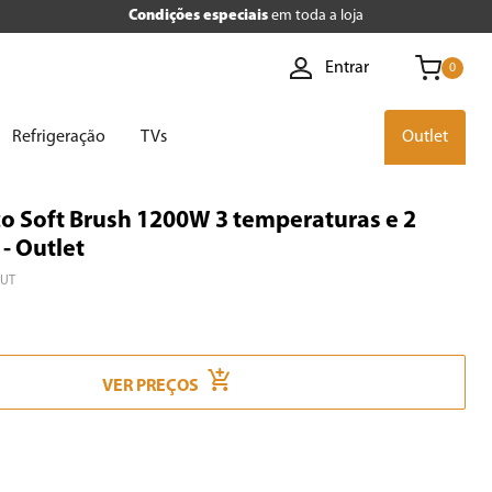
Condições especiais
em toda a loja
Entrar
0
Refrigeração
TVs
Outlet
co Soft Brush 1200W 3 temperaturas e 2
- Outlet
OUT
VER PREÇOS