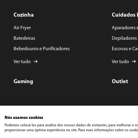
Cozinha
Cuidados 
Air Fryer
Aparadores 
Batedeiras
Depiladores
Bebedouros e Purificadores
Escovas e C
Ver tudo
Ver tudo
Gaming
Outlet
Nós usamos cookies
Podemos colocá-los para análise dos nossos dados de visitantes, para melhorar o n
©️ Cop
Rua Do
proporcionar uma óptima experiência no site. Para mais informações sobre os cookie