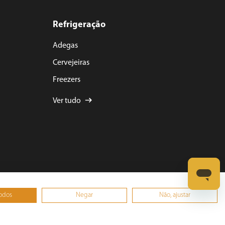
Refrigeração
Adegas
Cervejeiras
Freezers
Ver tudo
todos
Negar
Não, ajustar
0001-15