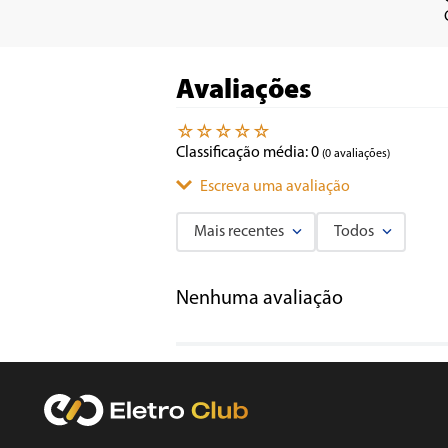
Avaliações
☆
☆
☆
☆
☆
Classificação média: 0
(0 avaliações)
Escreva uma avaliação
Mais recentes
Todos
Adicionar avaliação
Nenhuma avaliação
Título
Avalie o produto de 1 a 5 estrelas
★
★
★
★
★
Seu nome