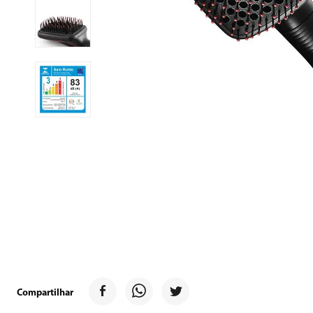
9
º
forno
10
º
ventilador
Compartilhar