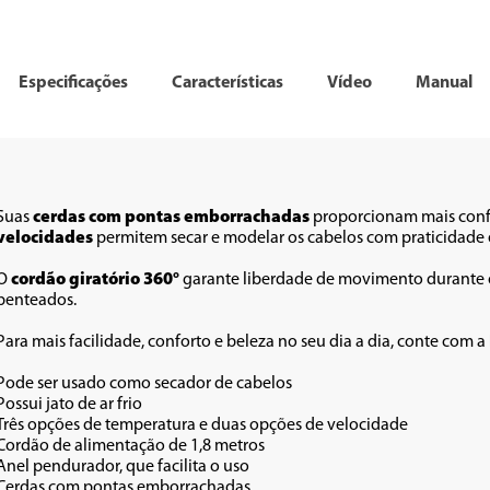
Especificações
Características
Vídeo
Manual
Suas 
cerdas com pontas emborrachadas
 proporcionam mais conf
velocidades
 permitem secar e modelar os cabelos com praticidade e
O 
cordão giratório 360°
 garante liberdade de movimento durante o
penteados.
Para mais facilidade, conforto e beleza no seu dia a dia, conte com a
Pode ser usado como secador de cabelos 
Possui jato de ar frio 
Três opções de temperatura e duas opções de velocidade 
Cordão de alimentação de 1,8 metros 
Anel pendurador, que facilita o uso 
Cerdas com pontas emborrachadas 