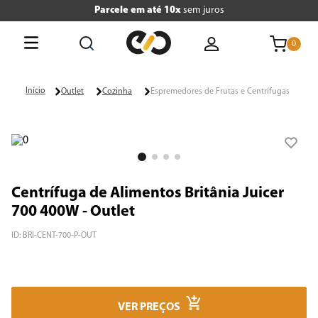
Parcele em até 10x
sem juros
0
O que está buscando hoje?
Outlet
Cozinha
Espremedores de Frutas e Centrífugas
Termos mais buscados
1
º
tv
2
º
geladeira
Centrífuga de Alimentos Britânia Juicer
3
º
air fryer
700 400W - Outlet
4
º
microondas
ID
:
BRI-CENT-700-P-OUT
5
º
liquidificador
6
º
caixa som
VER PREÇOS