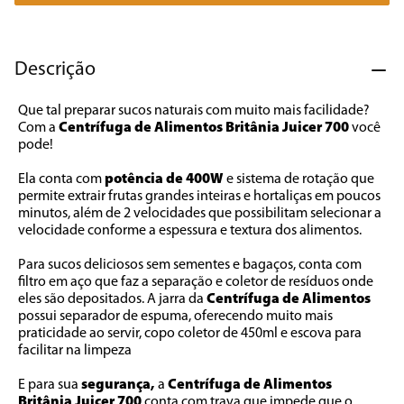
7
º
cafeteira
8
º
panificadora
Descrição
9
º
forno
Que tal preparar sucos naturais com muito mais facilidade? 
10
º
ventilador
Com a 
Centrífuga de Alimentos Britânia Juicer 700
 você 
pode! 
Ela conta com 
potência de 400W
 e sistema de rotação que 
permite extrair frutas grandes inteiras e hortaliças em poucos 
minutos, além de 2 velocidades que possibilitam selecionar a 
velocidade conforme a espessura e textura dos alimentos. 
Para sucos deliciosos sem sementes e bagaços, conta com 
filtro em aço que faz a separação e coletor de resíduos onde 
eles são depositados. A jarra da 
Centrífuga de Alimentos
possui separador de espuma, oferecendo muito mais 
praticidade ao servir, copo coletor de 450ml e escova para 
facilitar na limpeza
E para sua 
segurança,
 a 
Centrífuga de Alimentos 
Britânia Juicer 700
 conta com trava que impede que o 