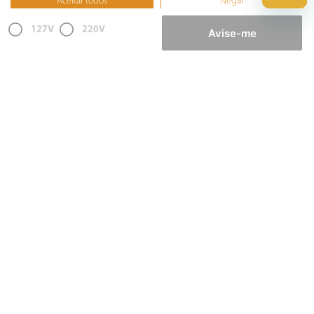
Aceitar todos
Negar
Furadeira
Não, ajustar
127V
220V
Lixadeira
Avise-me
Martelete
Parafusadeira
Politriz
Serra
Soprador Térmico
Trena
Ver tudo
Refrigeração
©️ Copyright 2023 BRITÂNIA ELETRODOMÉSTICOS S.A. - Todos Direitos Reservados.
Rua Dona Francisca, N° 12.340 - Pirabeiraba - CEP: 89239-270 Joinville – SC - CNPJ:
07.019.308/0014-42