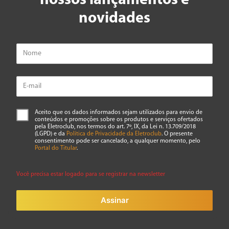
nossos lançamentos e
★
★
★
★
★
novidades
Seu nome
Endereço de email
Escreva uma avaliação
Aceito que os dados informados sejam utilizados para envio de
conteúdos e promoções sobre os produtos e serviços ofertados
pela Eletroclub, nos termos do art. 7º, IX, da Lei n. 13.709/2018
(LGPD) e da
Política de Privacidade da Eletroclub
. O presente
consentimento pode ser cancelado, a qualquer momento, pelo
Portal do Titular
.
Você precisa estar logado para se registrar na newsletter
ENVIAR AVALIAÇÃO
Assinar