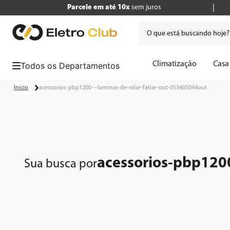
Parcele em até 10x
sem juros
O que está buscando hoje
Termos mais buscados
Climatização
Casa
1
º
tv
acessorios-pbp1200---laminas-de-ralar-fatiar-out-053405044out
2
º
geladeira
3
º
air fryer
4
º
microondas
5
º
panificadora
acessorios-pbp1200
Sua busca por
6
º
caixa som
7
º
liquidificador
8
º
cafeteira