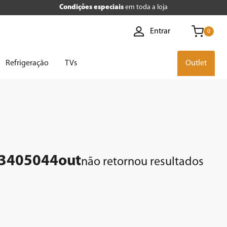
Condições especiais
em toda a loja
Entrar
0
Refrigeração
TVs
Outlet
053405044out
não retornou resultados