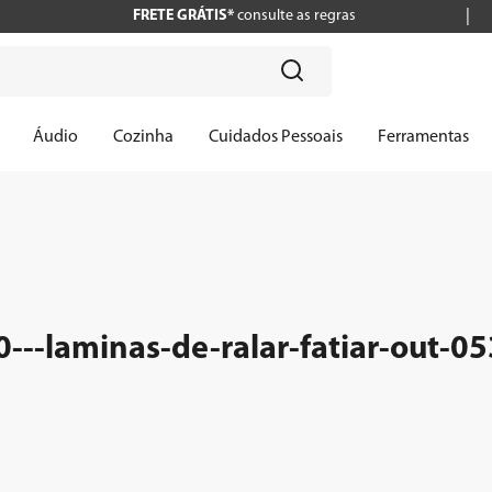
FRETE GRÁTIS*
consulte as regras
?
Áudio
Cozinha
Cuidados Pessoais
Ferramentas
---laminas-de-ralar-fatiar-out-