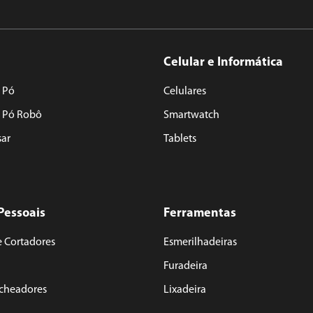
Celular e Informática
 Pó
Celulares
e Pó Robô
Smartwatch
sar
Tablets
Pessoais
Ferramentas
e Cortadores
Esmerilhadeiras
Furadeira
acheadores
Lixadeira