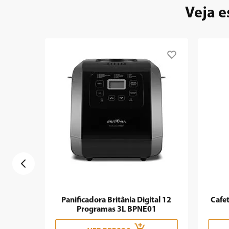
9
º
forno
Veja e
10
º
ventilador
Panificadora Britânia Digital 12
Cafet
Programas 3L BPNE01