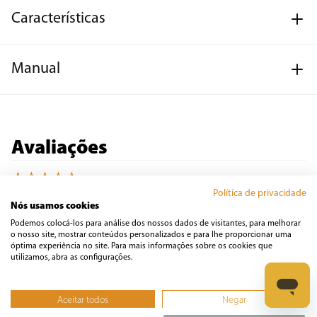
Características
Manual
Avaliações
☆
☆
☆
☆
☆
Classificação média: 0
Política de privacidade
(0 avaliações)
Nós usamos cookies
Podemos colocá-los para análise dos nossos dados de visitantes, para melhorar
Faça login para escrever uma avaliação.
o nosso site, mostrar conteúdos personalizados e para lhe proporcionar uma
óptima experiência no site. Para mais informações sobre os cookies que
utilizamos, abra as configurações.
Mais recentes
Todos
Aceitar todos
Negar
Nenhuma avaliação