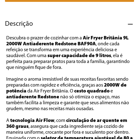
7
º
caixa som
8
º
liquidificador
Descrição
9
º
forno
Descubra o prazer de cozinhar com a 
Air Fryer Britânia 9L 
10
º
ventilador
2000W Antiaderente Redstone BAF90A
, onde cada 
refeição se transforma em uma experiência deliciosa e 
saudável. Com uma 
super capacidade de 9 litros
, ela é 
perfeita para preparar pratos para toda a família, garantindo 
que ninguém fique de fora. 
Imagine o aroma irresistível de suas receitas favoritas sendo 
preparadas com rapidez e eficiência, graças aos 
2000W de 
potência
 da Air Fryer Britânia. O 
cesto quadrado
 e 
antiaderente Redstone
 não só otimiza o espaço, mas 
também facilita a limpeza e garante que seus alimentos não 
grudem, mesmo nas receitas mais ousadas. 
A 
tecnologia Air Flow
, com 
circulação de ar quente em 
360 graus
, assegura que cada ingrediente seja cozido de 
maneira uniforme, crocante por fora e suculento por dentro. 
Equipada com o 
seletor de temperatura ajustável de 80 a 