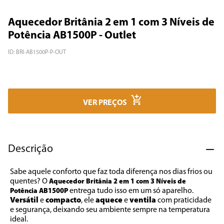
7
º
cafeteira
Aquecedor Britânia 2 em 1 com 3 Níveis de
8
º
panificadora
Potência AB1500P - Outlet
9
º
forno
ID
:
BRI-AB1500P-P-OUT
10
º
ventilador
VER PREÇOS
Descrição
Sabe aquele conforto que faz toda diferença nos dias frios ou 
quentes? O 
Aquecedor Britânia 2 em 1 com 3 Níveis de 
 entrega tudo isso em um só aparelho. 
Potência AB1500P
Versátil
 e 
compacto
, ele 
aquece
 e 
ventila
 com praticidade 
e segurança, deixando seu ambiente sempre na temperatura 
ideal.