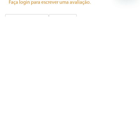
Faça login para escrever uma avaliação.
Mais recentes
Todos
Carregando avaliações…
Ajuda