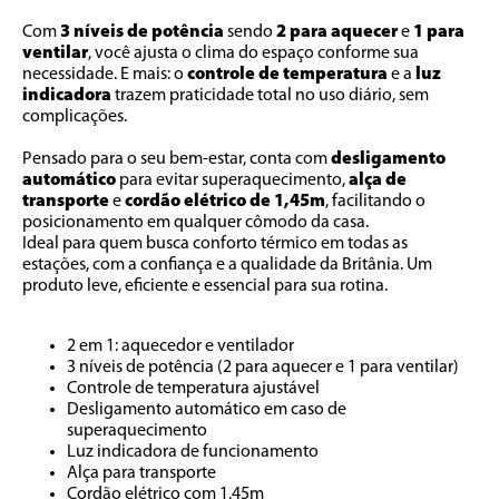
Com 
3 níveis de potência 
sendo 
2 para aquecer
 e 
1 para 
ventilar
, você ajusta o clima do espaço conforme sua 
necessidade. E mais: o 
controle de temperatura
 e a 
luz 
indicadora
 trazem praticidade total no uso diário, sem 
complicações.
Pensado para o seu bem-estar, conta com 
desligamento 
automático
 para evitar superaquecimento, 
alça de 
transporte
 e 
cordão elétrico de 1,45m
, facilitando o 
posicionamento em qualquer cômodo da casa.
Ideal para quem busca conforto térmico em todas as 
estações, com a confiança e a qualidade da Britânia. Um 
produto leve, eficiente e essencial para sua rotina.
2 em 1: aquecedor e ventilador
3 níveis de potência (2 para aquecer e 1 para ventilar)
Controle de temperatura ajustável
Desligamento automático em caso de 
superaquecimento
Luz indicadora de funcionamento
Alça para transporte
Cordão elétrico com 1,45m