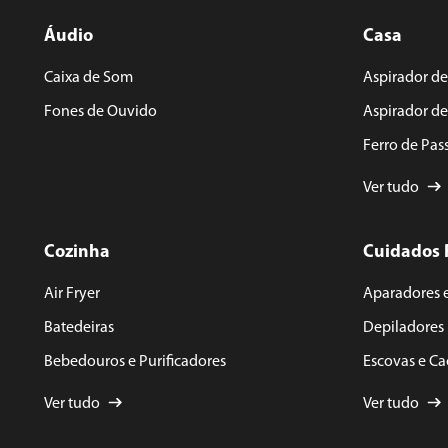
Áudio
Casa
ENVIAR AVALIAÇÃO
Caixa de Som
Aspirador de
Fones de Ouvido
Aspirador d
Ferro de Pas
Ver tudo
Cozinha
Cuidados 
Air Fryer
Aparadores 
Batedeiras
Depiladores
Bebedouros e Purificadores
Escovas e C
Ver tudo
Ver tudo