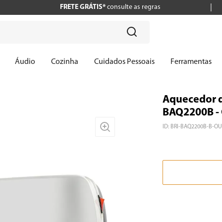
FRETE GRÁTIS*
consulte as regras
?
Áudio
Cozinha
Cuidados Pessoais
Ferramentas
Aquecedor d
BAQ2200B - 
ID
:
BRI-BAQ2200B-B-OU