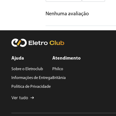
Adicionar avaliação
Nenhuma avaliação
Título
Avalie o produto de 1 a 5 estrelas
★
★
★
★
★
Seu nome
Ajuda
Atendimento
Sobre o Eletroclub
Philco
Endereço de email
Informações de Entrega
Britânia
Política de Privacidade
Escreva uma avaliação
Ver tudo