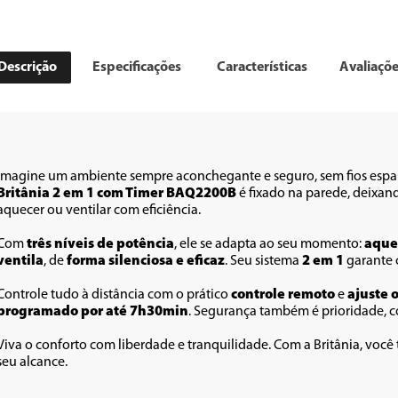
Descrição
Especificações
Características
Avaliaçõ
Imagine um ambiente sempre aconchegante e seguro, sem fios espal
Britânia 2 em 1 com Timer BAQ2200B
 é fixado na parede, deixan
aquecer ou ventilar com eficiência.
Com 
três níveis de potência
, ele se adapta ao seu momento: 
aque
ventila
, de
 forma silenciosa e eficaz
. Seu sistema
 2 em 1
 garante 
Controle tudo à distância com o prático 
controle remoto
 e 
ajuste 
programado por até 7h30min
. Segurança também é prioridade, 
Viva o conforto com liberdade e tranquilidade. Com a Britânia, voc
seu alcance.