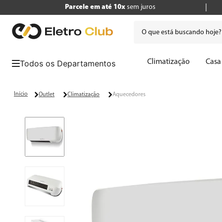
Parcele em até 10x
sem juros
O que está buscando hoje
Termos mais buscados
Climatização
Casa
1
º
tv
2
º
air fryer
Outlet
Climatização
Aquecedores
3
º
geladeira
4
º
microondas
5
º
panificadora
6
º
cafeteira
7
º
caixa som
8
º
liquidificador