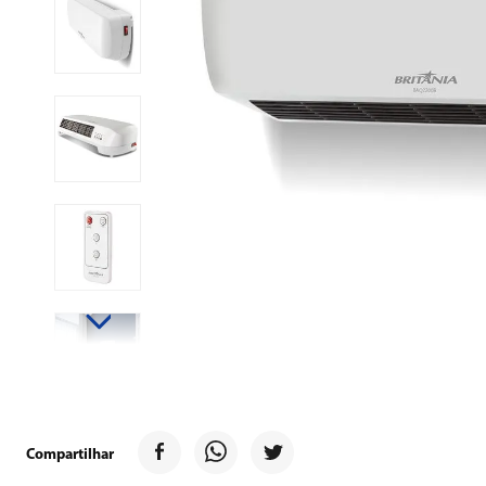
9
º
forno
10
º
ventilador
Compartilhar