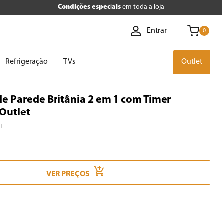
Condições especiais
em toda a loja
Entrar
0
Refrigeração
TVs
Outlet
e Parede Britânia 2 em 1 com Timer
Outlet
T
VER PREÇOS