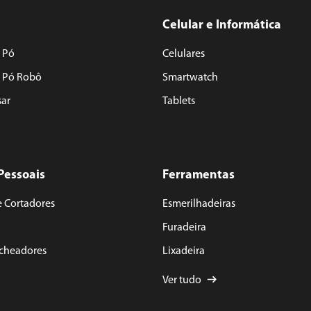
Celular e Informática
 Pó
Celulares
e Pó Robô
Smartwatch
sar
Tablets
Pessoais
Ferramentas
e Cortadores
Esmerilhadeiras
Furadeira
acheadores
Lixadeira
Ver tudo