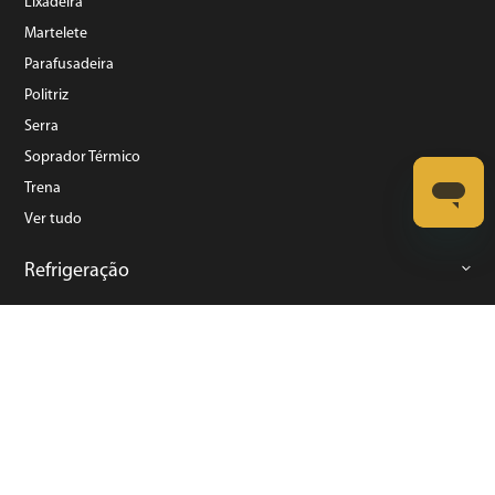
Lixadeira
Martelete
Parafusadeira
Politriz
Serra
Soprador Térmico
Trena
Ver tudo
Refrigeração
©️ Copyright 2023 BRITÂNIA ELETRODOMÉSTICOS S.A. - Todos Direitos Reservados.
Rua Dona Francisca, N° 12.340 - Pirabeiraba - CEP: 89239-270 Joinville – SC - CNPJ:
07.019.308/0014-42