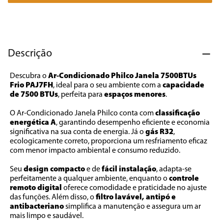
7
º
cafeteira
8
º
panificadora
9
º
forno
Descrição
10
º
ventilador
Descubra o 
Ar-Condicionado Philco Janela 7500BTUs 
Frio PAJ7FH
, ideal para o seu ambiente com a 
capacidade 
de 7500 BTUs
, perfeita para 
espaços menores
. 
O Ar-Condicionado Janela Philco conta com 
classificação 
energética A
, garantindo desempenho eficiente e economia 
significativa na sua conta de energia. Já o 
gás R32
, 
ecologicamente correto, proporciona um resfriamento eficaz 
com menor impacto ambiental e consumo reduzido.
Seu 
design compacto 
e de 
fácil instalação
, adapta-se 
perfeitamente a qualquer ambiente, enquanto o 
controle 
remoto digital
 oferece comodidade e praticidade no ajuste 
das funções. Além disso, o 
filtro lavável, antipó e 
antibacteriano
 simplifica a manutenção e assegura um ar 
mais limpo e saudável.