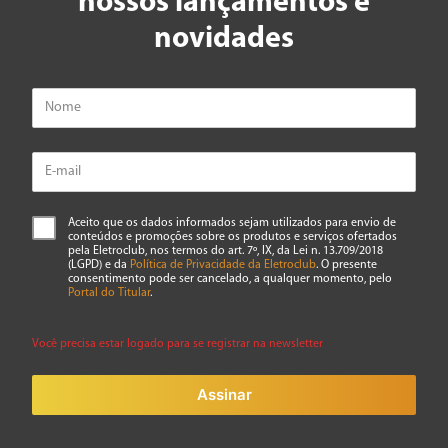
nossos lançamentos e
novidades
Aceito que os dados informados sejam utilizados para envio de
conteúdos e promoções sobre os produtos e serviços ofertados
pela Eletroclub, nos termos do art. 7º, IX, da Lei n. 13.709/2018
(LGPD) e da
Política de Privacidade da Eletroclub
. O presente
consentimento pode ser cancelado, a qualquer momento, pelo
Portal do Titular
.
Você precisa estar logado para se registrar na newsletter
Assinar