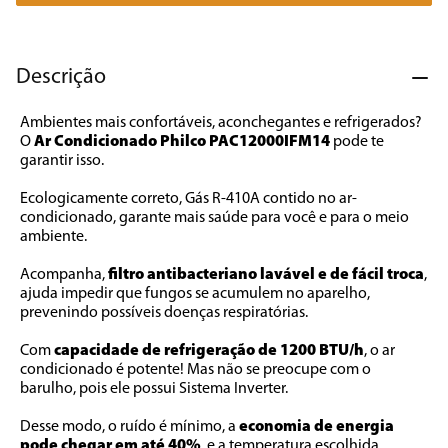
7
º
liquidificador
8
º
cafeteira
Descrição
9
º
forno
Ambientes mais confortáveis, aconchegantes e refrigerados? 
10
º
ventilador
O 
Ar Condicionado Philco PAC12000IFM14
 pode te 
garantir isso. 
Ecologicamente correto, Gás R-410A contido no ar-
condicionado, garante mais saúde para você e para o meio 
ambiente. 
Acompanha, 
filtro antibacteriano lavável e de fácil troca
, 
ajuda impedir que fungos se acumulem no aparelho, 
prevenindo possíveis doenças respiratórias. 
Com 
capacidade de refrigeração de 1200 BTU/h
, o ar 
condicionado é potente! Mas não se preocupe com o 
barulho, pois ele possui Sistema Inverter. 
Desse modo, o ruído é mínimo, a 
economia de energia 
pode chegar em até 40%
, e a temperatura escolhida 