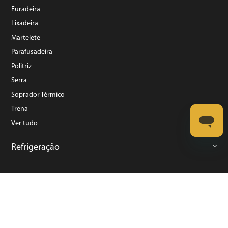
Furadeira
Lixadeira
Martelete
Parafusadeira
Politriz
Serra
Soprador Térmico
Trena
Ver tudo
Refrigeração
©️ Copyright 2023 BRITÂNIA ELETRODOMÉSTICOS S.A. - Todos Direitos Reservados.
Rua Dona Francisca, N° 12.340 - Pirabeiraba - CEP: 89239-270 Joinville – SC - CNPJ:
07.019.308/0014-42