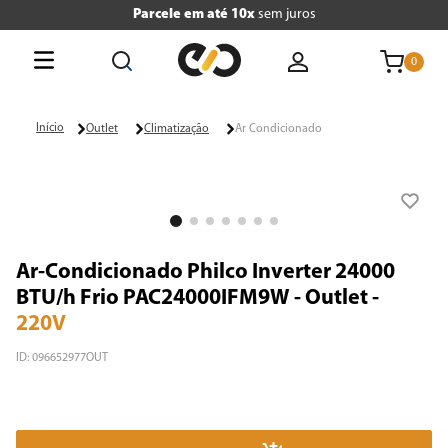
Parcele em até 10x
sem juros
0
O que está buscando hoje?
Outlet
Climatização
Ar Condicionado
Termos mais buscados
1
º
tv
2
º
geladeira
Ar-Condicionado Philco Inverter 24000
3
º
air fryer
BTU/h Frio PAC24000IFM9W - Outlet
-
220V
4
º
microondas
ID
:
096652977OUT
5
º
liquidificador
6
º
caixa som