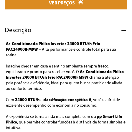
7
º
cafeteira
VER PREÇOS
8
º
panificadora
9
º
forno
Descrição
10
º
ventilador
Ar-Condicionado Philco Inverter 24000 BTU/h Frio 
PAC24000IFM9W 
– Alta performance e controle total para sua 
rotina.
Imagine chegar em casa e sentir o ambiente sempre fresco, 
equilibrado e pronto para receber você. O 
Ar-Condicionado Philco 
Inverter 24000 BTU/h Frio PAC24000IFM9W
 chama a atenção 
pela potência e eficiência, ideal para quem busca praticidade aliada 
ao conforto térmico. 
Com 
24000 BTU/h
 e 
classificação energética A
, você usufrui de 
excelente desempenho com economia no consumo.
A experiência se torna ainda mais completa com o 
app Smart Life 
Philco
, que permite controlar funções à distância de forma simples e 
intuitiva. 