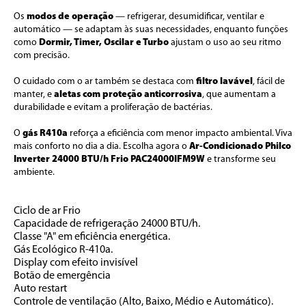
Os 
modos de operação
 — refrigerar, desumidificar, ventilar e 
automático — se adaptam às suas necessidades, enquanto funções 
como 
Dormir, Timer, Oscilar e Turbo
 ajustam o uso ao seu ritmo 
com precisão.
O cuidado com o ar também se destaca com 
filtro lavável
, fácil de 
manter, e 
aletas com proteção anticorrosiva
, que aumentam a 
durabilidade e evitam a proliferação de bactérias. 
O 
gás R410a
 reforça a eficiência com menor impacto ambiental. Viva 
mais conforto no dia a dia. Escolha agora o
 Ar-Condicionado Philco 
Inverter 24000 BTU/h Frio PAC24000IFM9W 
e transforme seu 
ambiente.
Ciclo de ar Frio
Capacidade de refrigeração 24000 BTU/h.
Classe "A" em eficiência energética.
Gás Ecológico R-410a.
Display com efeito invisível
Botão de emergência
Auto restart
Controle de ventilação (Alto, Baixo, Médio e Automático).