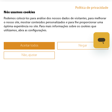
Manual
Política de privacidade
Nós usamos cookies
Podemos colocá-los para análise dos nossos dados de visitantes, para melhorar
o nosso site, mostrar conteúdos personalizados e para lhe proporcionar uma
óptima experiência no site. Para mais informações sobre os cookies que
utilizamos, abra as configurações.
Avaliações
☆
☆
☆
☆
☆
Aceitar todos
Negar
Classificação média: 0
(0 avaliações)
Não, ajustar
Escreva uma avaliação
Mais recentes
Todos
Adicionar avaliação
Nenhuma avaliação
Título
Avalie o produto de 1 a 5 estrelas