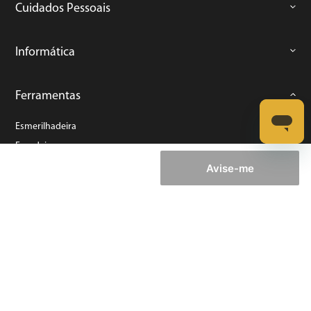
Cuidados Pessoais
Informática
Ferramentas
Esmerilhadeira
Furadeira
Lixadeira
Avise-me
Martelete
Parafusadeira
Politriz
Serra
Soprador Térmico
Trena
Ver tudo