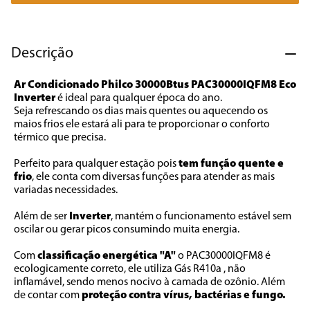
7
º
caixa som
8
º
liquidificador
Descrição
9
º
forno
Ar Condicionado Philco 30000Btus PAC30000IQFM8 Eco 
10
º
ventilador
Inverter
 é ideal para qualquer época do ano. 
Seja refrescando os dias mais quentes ou aquecendo os 
maios frios ele estará ali para te proporcionar o conforto 
térmico que precisa. 
Perfeito para qualquer estação pois 
tem função quente e 
frio
, ele conta com diversas funções para atender as mais 
variadas necessidades. 
Além de ser 
Inverter
, mantém o funcionamento estável sem 
oscilar ou gerar picos consumindo muita energia. 
Com 
classificação energética "A" 
o PAC30000IQFM8 é 
ecologicamente correto, ele utiliza Gás R410a , não 
inflamável, sendo menos nocivo à camada de ozônio. Além 
de contar com 
proteção contra vírus, bactérias e fungo. 