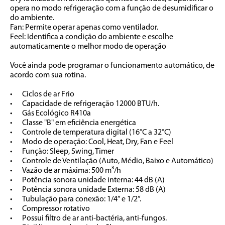
opera no modo refrigeração com a função de desumidificar o 
do ambiente.

Fan: Permite operar apenas como ventilador.

Feel: Identifica a condição do ambiente e escolhe 
automaticamente o melhor modo de operação

Você ainda pode programar o funcionamento automático, de 
acordo com sua rotina.

•	Ciclos de ar Frio

•	Capacidade de refrigeração 12000 BTU/h.

•	Gás Ecológico R410a

•	Classe "B" em eficiência energética

•	Controle de temperatura digital (16°C a 32°C)

•	Modo de operação: Cool, Heat, Dry, Fan e Feel

•	Função: Sleep, Swing, Timer

•	Controle de Ventilação (Auto, Médio, Baixo e Automático)

•	Vazão de ar máxima: 500 m³/h

•	Potência sonora unidade interna: 44 dB (A)

•	Potência sonora unidade Externa: 58 dB (A)

•	Tubulação para conexão: 1/4” e 1/2”.

•	Compressor rotativo

•	Possui filtro de ar anti-bactéria, anti-fungos.
