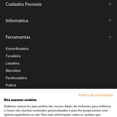
Cuidados Pessoais
Informática
Ferramentas
Esmerilhadeira
Furadeira
Lixadeira
Martelete
Parafusadeira
Politriz
Serra
Política de privacidade
Soprador Térmico
Nós usamos cookies
Podemos colocá-los para análise dos nossos dados de visitantes, para melhorar
Trena
o nosso site, mostrar conteúdos personalizados e para lhe proporcionar uma
Ver tudo
óptima experiência no site. Para mais informações sobre os cookies que