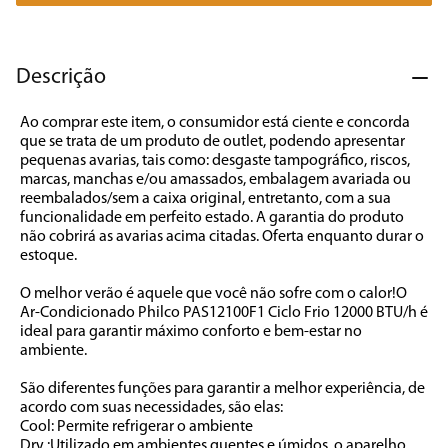
7
º
caixa som
8
º
liquidificador
Descrição
9
º
forno
Ao comprar este item, o consumidor está ciente e concorda 
10
º
ventilador
que se trata de um produto de outlet, podendo apresentar 
pequenas avarias, tais como: desgaste tampográfico, riscos, 
marcas, manchas e/ou amassados, embalagem avariada ou 
reembalados/sem a caixa original, entretanto, com a sua 
funcionalidade em perfeito estado. A garantia do produto 
não cobrirá as avarias acima citadas. Oferta enquanto durar o 
estoque.

O melhor verão é aquele que você não sofre com o calor!O 
Ar-Condicionado Philco PAS12100F1 Ciclo Frio 12000 BTU/h é 
ideal para garantir máximo conforto e bem-estar no 
ambiente. 

São diferentes funções para garantir a melhor experiência, de 
acordo com suas necessidades, são elas:

Cool: Permite refrigerar o ambiente

Dry :Utilizado em ambientes quentes e úmidos, o aparelho 