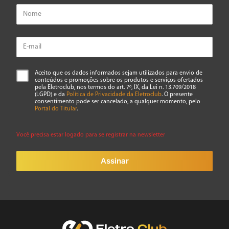
Aceito que os dados informados sejam utilizados para envio de
conteúdos e promoções sobre os produtos e serviços ofertados
pela Eletroclub, nos termos do art. 7º, IX, da Lei n. 13.709/2018
(LGPD) e da
Política de Privacidade da Eletroclub
. O presente
consentimento pode ser cancelado, a qualquer momento, pelo
Portal do Titular
.
Você precisa estar logado para se registrar na newsletter
Assinar