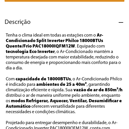
7
º
cafeteira
8
º
panificadora
Descrição
9
º
forno
Tenha o clima ideal em todas as estações com o 
Ar-
10
º
ventilador
Condicionado Split Inverter Philco 18000BTUs 
Quente/Frio PAC18000IQFM12W
. Equipado com 
tecnologia Eco Inverter
, o Ar-Condicionado mantém a 
temperatura desejada com maior estabilidade, reduzindo o 
consumo de energia e proporcionando mais conforto para o 
dia a dia.
Com 
capacidade de 18000BTUs
, o Ar-Condicionado Philco 
é indicado para 
ambientes de 25 a 40m²
, garantindo 
climatização eficiente e rápida. Sua
 vazão de ar de 850m³/h
distribui o ar de maneira uniforme pelo ambiente, enquanto 
os 
modos Refrigerar, Aquecer, Ventilar, Desumidificar e 
Automático 
oferecem versatilidade para diferentes 
necessidades e condições climáticas.
Projetado para entregar desempenho e durabilidade, o Ar-
Condicionado Inverter PAC18000IQFM12W  conta com 