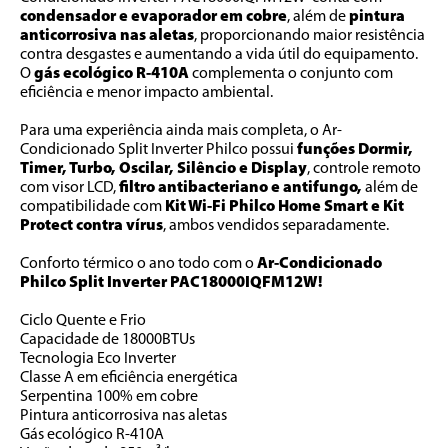
condensador e evaporador em cobre
, além de
 pintura 
anticorrosiva nas aletas
, proporcionando maior resistência 
contra desgastes e aumentando a vida útil do equipamento. 
O 
gás ecológico R-410A 
complementa o conjunto com 
eficiência e menor impacto ambiental.
Para uma experiência ainda mais completa, o Ar-
Condicionado Split Inverter Philco possui 
funções Dormir, 
Timer, Turbo, Oscilar, Silêncio e Display
, controle remoto 
com visor LCD, 
filtro antibacteriano e antifungo,
 além de 
compatibilidade com 
Kit Wi-Fi Philco Home Smart e Kit 
Protect contra vírus
, ambos vendidos separadamente.
Conforto térmico o ano todo com o 
Ar-Condicionado 
Philco Split Inverter PAC18000IQFM12W!
Ciclo Quente e Frio
Capacidade de 18000BTUs
Tecnologia Eco Inverter
Classe A em eficiência energética
Serpentina 100% em cobre
Pintura anticorrosiva nas aletas
Gás ecológico R-410A