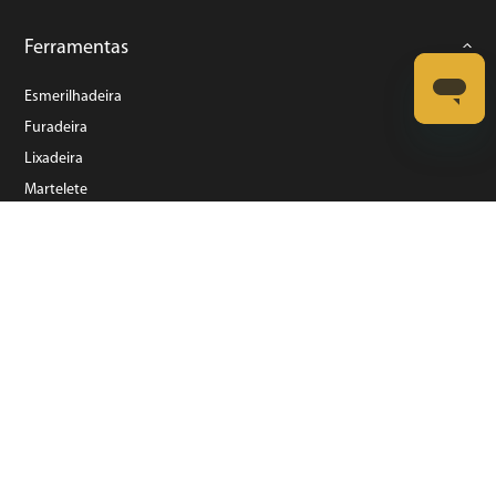
Ferramentas
Esmerilhadeira
Furadeira
Lixadeira
Martelete
Parafusadeira
Politriz
Serra
Soprador Térmico
Trena
Ver tudo
Refrigeração