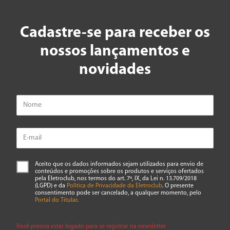
Cadastre-se para receber os
Avalie o produto de 1 a 5 estrelas
nossos lançamentos e
★
★
★
★
★
novidades
Seu nome
Endereço de email
Escreva uma avaliação
Aceito que os dados informados sejam utilizados para envio de
conteúdos e promoções sobre os produtos e serviços ofertados
pela Eletroclub, nos termos do art. 7º, IX, da Lei n. 13.709/2018
(LGPD) e da
Política de Privacidade da Eletroclub
. O presente
consentimento pode ser cancelado, a qualquer momento, pelo
Portal do Titular
.
Você precisa estar logado para se registrar na newsletter
ENVIAR AVALIAÇÃO