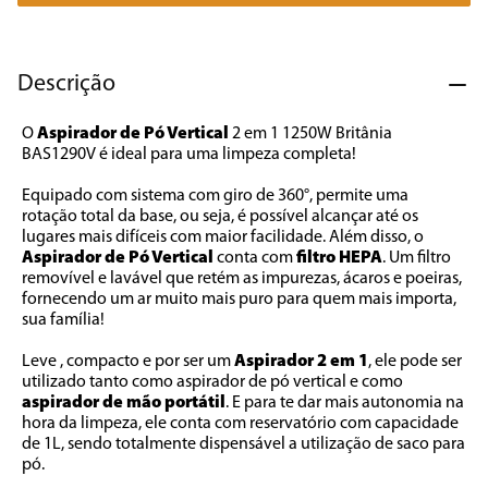
7
º
caixa som
8
º
liquidificador
Descrição
9
º
forno
O 
Aspirador de Pó Vertical
 2 em 1 1250W Britânia 
10
º
ventilador
BAS1290V é ideal para uma limpeza completa!
Equipado com sistema com giro de 360°, permite uma 
rotação total da base, ou seja, é possível alcançar até os 
lugares mais difíceis com maior facilidade. Além disso, o 
Aspirador de Pó Vertical
 conta com 
filtro HEPA
. Um filtro 
removível e lavável que retém as impurezas, ácaros e poeiras, 
fornecendo um ar muito mais puro para quem mais importa, 
sua família! 
Leve , compacto e por ser um 
Aspirador 2 em 1
, ele pode ser 
utilizado tanto como aspirador de pó vertical e como 
aspirador de mão portátil
. E para te dar mais autonomia na 
hora da limpeza, ele conta com reservatório com capacidade 
de 1L, sendo totalmente dispensável a utilização de saco para 
pó. 