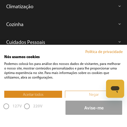
Climatização
Cozinha
Cuidados Pessoais
Política de privacidade
Nós usamos cookies
Informática
Podemos colocá-los para análise dos nossos dados de visitantes, para melhorar
o nosso site, mostrar conteúdos personalizados e para lhe proporcionar uma
óptima experiência no site. Para mais informações sobre os cookies que
Ferramentas
utilizamos, abra as configurações.
Esmerilhadeira
Aceitar todos
Negar
Furadeira
Não, ajustar
127V
220V
Lixadeira
Avise-me
Martelete
Parafusadeira