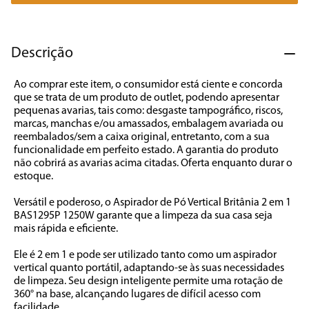
7
º
caixa som
8
º
liquidificador
Descrição
9
º
forno
Ao comprar este item, o consumidor está ciente e concorda 
10
º
ventilador
que se trata de um produto de outlet, podendo apresentar 
pequenas avarias, tais como: desgaste tampográfico, riscos, 
marcas, manchas e/ou amassados, embalagem avariada ou 
reembalados/sem a caixa original, entretanto, com a sua 
funcionalidade em perfeito estado. A garantia do produto 
não cobrirá as avarias acima citadas. Oferta enquanto durar o 
estoque.

Versátil e poderoso, o Aspirador de Pó Vertical Britânia 2 em 1  
BAS1295P 1250W garante que a limpeza da sua casa seja 
mais rápida e eficiente.

Ele é 2 em 1 e pode ser utilizado tanto como um aspirador 
vertical quanto portátil, adaptando-se às suas necessidades 
de limpeza. Seu design inteligente permite uma rotação de 
360° na base, alcançando lugares de difícil acesso com 
facilidade.
