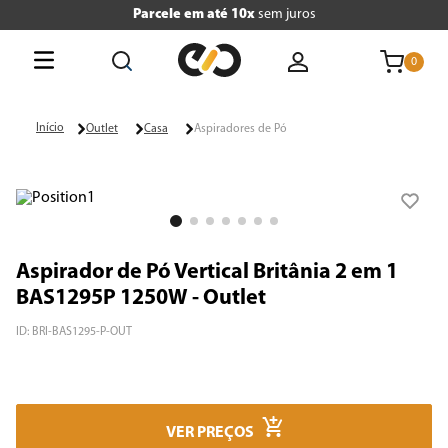
Parcele em até 10x
sem juros
0
O que está buscando hoje?
Outlet
Casa
Aspiradores de Pó
Termos mais buscados
1
º
tv
2
º
air fryer
Aspirador de Pó Vertical Britânia 2 em 1
3
º
geladeira
BAS1295P 1250W - Outlet
4
º
microondas
ID
:
BRI-BAS1295-P-OUT
5
º
panificadora
6
º
cafeteira
VER PREÇOS