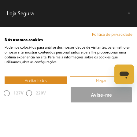
Loja Segura
Áudio e Vídeo
Política de privacidade
Nós usamos cookies
Podemos colocá-los para análise dos nossos dados de visitantes, para melhorar
Casa
o nosso site, mostrar conteúdos personalizados e para lhe proporcionar uma
óptima experiência no site. Para mais informações sobre os cookies que
utilizamos, abra as configurações.
Climatização
Aceitar todos
Negar
Cozinha
Não, ajustar
127V
220V
Avise-me
Cuidados Pessoais
Informática