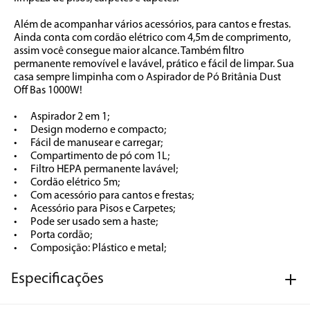
Além de acompanhar vários acessórios, para cantos e frestas. 
Ainda conta com cordão elétrico com 4,5m de comprimento, 
assim você consegue maior alcance. Também filtro 
permanente removível e lavável, prático e fácil de limpar. Sua 
casa sempre limpinha com o Aspirador de Pó Britânia Dust 
Off Bas 1000W!

•	Aspirador 2 em 1;

•	Design moderno e compacto;

•	Fácil de manusear e carregar;

•	Compartimento de pó com 1L;

•	Filtro HEPA permanente lavável;

•	Cordão elétrico 5m;

•	Com acessório para cantos e frestas;

•	Acessório para Pisos e Carpetes;

•	Pode ser usado sem a haste;

•	Porta cordão;

•	Composição: Plástico e metal;
Especificações