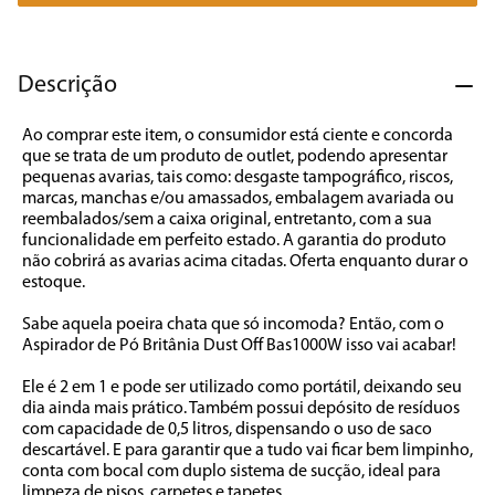
7
º
cafeteira
8
º
panificadora
Descrição
9
º
forno
Ao comprar este item, o consumidor está ciente e concorda 
10
º
ventilador
que se trata de um produto de outlet, podendo apresentar 
pequenas avarias, tais como: desgaste tampográfico, riscos, 
marcas, manchas e/ou amassados, embalagem avariada ou 
reembalados/sem a caixa original, entretanto, com a sua 
funcionalidade em perfeito estado. A garantia do produto 
não cobrirá as avarias acima citadas. Oferta enquanto durar o 
estoque.

Sabe aquela poeira chata que só incomoda? Então, com o 
Aspirador de Pó Britânia Dust Off Bas1000W isso vai acabar!

Ele é 2 em 1 e pode ser utilizado como portátil, deixando seu 
dia ainda mais prático. Também possui depósito de resíduos 
com capacidade de 0,5 litros, dispensando o uso de saco 
descartável. E para garantir que a tudo vai ficar bem limpinho, 
conta com bocal com duplo sistema de sucção, ideal para 
limpeza de pisos, carpetes e tapetes.
