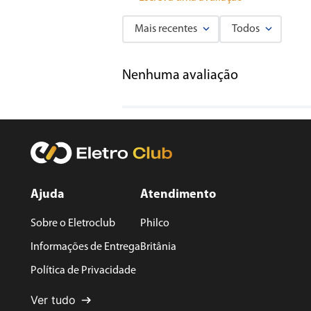
Mais recentes
Todos
Adicionar avaliação
Nenhuma avaliação
Título
Avalie o produto de 1 a 5 estrelas
★
★
★
★
★
Seu nome
Ajuda
Atendimento
Sobre o Eletroclub
Philco
Endereço de email
Informações de Entrega
Britânia
Política de Privacidade
Escreva uma avaliação
Ver tudo