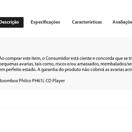
Descrição
Especificações
Características
Avaliaçõ
Ao comprar este item, o Consumidor está ciente e concorda que se t
pequenas avarias, tais como, riscos e/ou amassados, reembalados/sem
em perfeito estado. A garantia do produto não cobrirá as avarias acima 
Boombox Philco PH61L CD Player