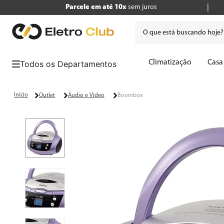
Parcele em até 10x
sem juros
O que está buscando hoje
Termos mais buscados
Climatização
Casa
1
º
tv
2
º
air fryer
Outlet
Áudio e Vídeo
Boombox
3
º
geladeira
4
º
microondas
5
º
panificadora
6
º
cafeteira
7
º
caixa som
8
º
liquidificador