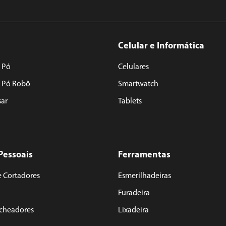
Celular e Informática
 Pó
Celulares
e Pó Robô
Smartwatch
sar
Tablets
Pessoais
Ferramentas
e Cortadores
Esmerilhadeiras
Furadeira
acheadores
Lixadeira