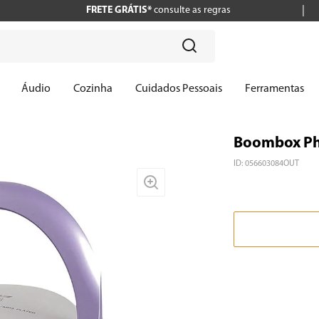
FRETE GRÁTIS*
consulte as regras
?
Áudio
Cozinha
Cuidados Pessoais
Ferramentas
Boombox Phi
ID
:
056603084OUT