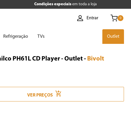
Condições especiais
em toda a loja
Entrar
0
Refrigeração
TVs
Outlet
lco PH61L CD Player - Outlet
-
Bivolt
VER PREÇOS