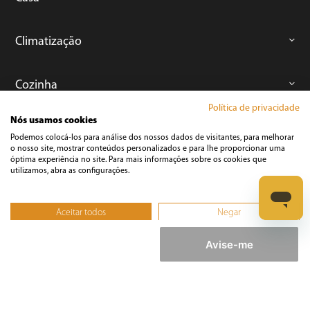
Climatização
Cozinha
Política de privacidade
Nós usamos cookies
Cuidados Pessoais
Podemos colocá-los para análise dos nossos dados de visitantes, para melhorar
o nosso site, mostrar conteúdos personalizados e para lhe proporcionar uma
óptima experiência no site. Para mais informações sobre os cookies que
Informática
utilizamos, abra as configurações.
Aceitar todos
Negar
Ferramentas
Não, ajustar
Avise-me
Esmerilhadeira
Furadeira
Lixadeira
Martelete