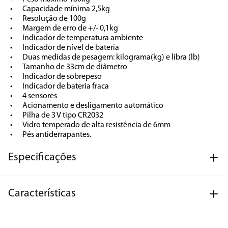
•	Capacidade mínima 2,5kg

•	Resolução de 100g

•	Margem de erro de +/- 0,1kg

•	Indicador de temperatura ambiente

•	Indicador de nível de bateria

•	Duas medidas de pesagem: kilograma(kg) e libra (lb)

•	Tamanho de 33cm de diâmetro

•	Indicador de sobrepeso

•	Indicador de bateria fraca

•	4 sensores

•	Acionamento e desligamento automático

•	Pilha de 3 V tipo CR2032

•	Vidro temperado de alta resistência de 6mm

•	Pés antiderrapantes.
Especificações
Características