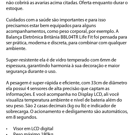
não cobrirá as avarias acima citadas. Oferta enquanto durar o 
estoque.

Cuidados com a saúde são importantes e para isso 
precisamos estar bem equipados para alguns 
acompanhamentos, como peso corporal, por exemplo. A 
Balança Eletrônica Britânia BBL04TR Life Fit foi pensada para 
ser prática, moderna e discreta, para combinar com qualquer 
ambiente.

Super-resistente ela é de vidro temperado com 6mm de 
espessura, garantindo harmonia à sua decoração e maior 
segurança durante o uso. 

A pesagem é super-rápida e eficiente, com 33cm de diâmetro 
ela possui 4 sensores de alta precisão que captam as 
informações. E você acompanha no Display LCD, ali você 
visualiza temperatura ambiente e nível de bateria além do 
seu peso. São 2 casas decimais (kg ou lb) e indicador de 
sobrecarga. O acionamento e desligamento são automáticos, 
em 8 segundos.

•	Visor em LCD digital

•	Peso máximo 180kg
