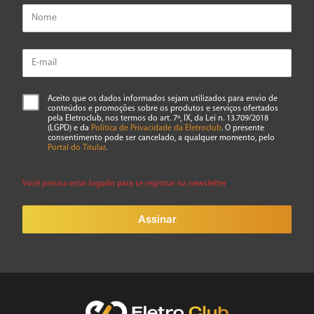
Aceito que os dados informados sejam utilizados para envio de
conteúdos e promoções sobre os produtos e serviços ofertados
pela Eletroclub, nos termos do art. 7º, IX, da Lei n. 13.709/2018
(LGPD) e da
Política de Privacidade da Eletroclub
. O presente
consentimento pode ser cancelado, a qualquer momento, pelo
Portal do Titular
.
Você precisa estar logado para se registrar na newsletter
Assinar