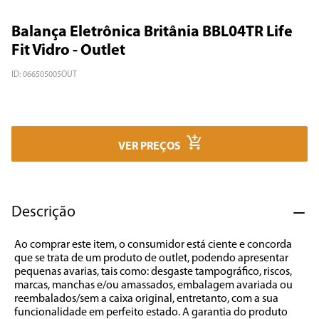
7
º
cafeteira
Balança Eletrônica Britânia BBL04TR Life
8
º
panificadora
Fit Vidro - Outlet
9
º
forno
ID
:
066505005OUT
10
º
ventilador
VER PREÇOS
Descrição
Ao comprar este item, o consumidor está ciente e concorda 
que se trata de um produto de outlet, podendo apresentar 
pequenas avarias, tais como: desgaste tampográfico, riscos, 
marcas, manchas e/ou amassados, embalagem avariada ou 
reembalados/sem a caixa original, entretanto, com a sua 
funcionalidade em perfeito estado. A garantia do produto 