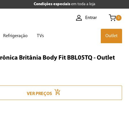
Condições especiais
em toda a loja
Entrar
0
Refrigeração
TVs
Outlet
rônica Britânia Body Fit BBL05TQ - Outlet
VER PREÇOS