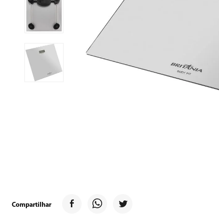
9
º
forno
10
º
ventilador
Compartilhar