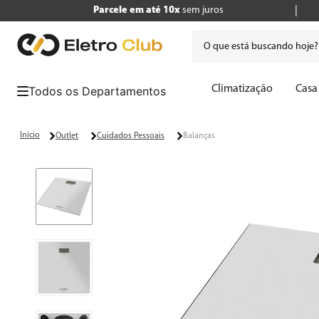
Parcele em até 10x
sem juros
O que está buscando hoje
Termos mais buscados
Climatização
Casa
1
º
tv
2
º
geladeira
Outlet
Cuidados Pessoais
Balanças
3
º
air fryer
4
º
microondas
5
º
panificadora
6
º
caixa som
7
º
liquidificador
8
º
cafeteira