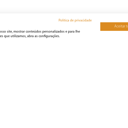
Política de privacidade
Aceitar 
osso site, mostrar conteúdos personalizados e para lhe
s que utilizamos, abra as configurações.