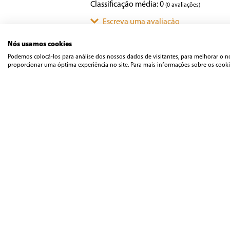
Classificação média: 0
(0 avaliações)
Escreva uma avaliação
Nós usamos cookies
Mais recentes
Todos
Podemos colocá-los para análise dos nossos dados de visitantes, para melhorar o n
Adicionar avaliação
proporcionar uma óptima experiência no site. Para mais informações sobre os cookie
Nenhuma avaliação
Título
Avalie o produto de 1 a 5 estrelas
★
★
★
★
★
Seu nome
Ajuda
Atendimento
Sobre o Eletroclub
Philco
Endereço de email
Informações de Entrega
Britânia
Política de Privacidade