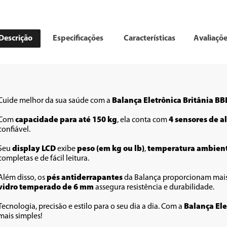
Descrição
Especificações
Características
Avaliaçõ
Cuide melhor da sua saúde com a 
Balança Eletrônica Britânia B
Com 
capacidade para até 150 kg
, ela conta com 
4 sensores de a
confiável.
Seu 
display LCD
 exibe 
peso (em kg ou lb)
, 
temperatura ambien
completas e de fácil leitura.
Além disso, os 
pés antiderrapantes 
da Balança proporcionam mais
vidro temperado de 6 mm
 assegura resistência e durabilidade.
Tecnologia, precisão e estilo para o seu dia a dia. Com a 
Balança Ele
mais simples!