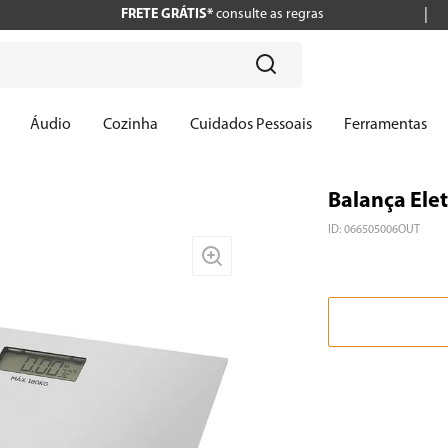
FRETE GRÁTIS*
consulte as regras
?
Áudio
Cozinha
Cuidados Pessoais
Ferramentas
Balança Elet
ID
:
066505006OUT