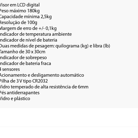
Visor em LCD digital
Peso máximo 180kg
Capacidade mínima 2,5kg
Resolução de 100g
Margem de erro de +/- 0,1kg
Indicador de temperatura ambiente 
Indicador de nível de bateria
Duas medidas de pesagem: quilograma (kg) e libra (lb)
Tamanho de 30 x 30cm
Indicador de sobrepeso
Indicador de bateria fraca
4 sensores
Acionamento e desligamento automático
Pilha de 3 V tipo CR2032
Vidro temperado de alta resistência de 6mm
Pés antiderrapantes
Vidro e plástico