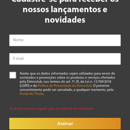
nossos lançamentos e
novidades
Aceito que os dados informados sejam utilizados para envio de
conteúdos e promoções sobre os produtos e serviços ofertados
pela Eletroclub, nos termos do art. 7º, IX, da Lei n. 13.709/2018
(LGPD) e da
Política de Privacidade da Eletroclub
. O presente
consentimento pode ser cancelado, a qualquer momento, pelo
Portal do Titular
.
Você precisa estar logado para se registrar na newsletter
Assinar