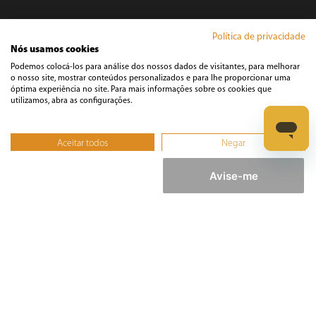
Áudio e Vídeo
Política de privacidade
Nós usamos cookies
Podemos colocá-los para análise dos nossos dados de visitantes, para melhorar
Casa
o nosso site, mostrar conteúdos personalizados e para lhe proporcionar uma
óptima experiência no site. Para mais informações sobre os cookies que
utilizamos, abra as configurações.
Climatização
Aceitar todos
Negar
Cozinha
Não, ajustar
Avise-me
Cuidados Pessoais
Informática
Ferramentas