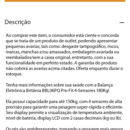
7
º
caixa som
8
º
liquidificador
Descrição
9
º
forno
Ao comprar este item, o consumidor está ciente e concorda 
10
º
ventilador
que se trata de um produto de outlet, podendo apresentar 
pequenas avarias, tais como: desgaste tampográfico, riscos, 
marcas, manchas e/ou amassados, embalagem avariada ou 
reembalados/sem a caixa original, entretanto, com a sua 
funcionalidade em perfeito estado. A garantia do produto 
não cobrirá as avarias acima citadas. Oferta enquanto durar o 
estoque.  

Tenha mais informações sobre sua saúde com a Balança 
Eletrônica Britânia BBL06PQ Pro Fit 4-Sensores 180Kg!  

Ela possui capacidade para até 150kg, com 4 sensores de alta 
precisão para garantir uma pesagem super-rápida e eficiente. 
Seu display permite a visualização de temperatura ambiente, 
nível de bateria, display LCD com 2 casas decimais (kg ou lb). 

Os pés são antiderrapantes, tornando a pesagem mais segura. 