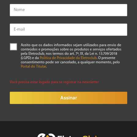
Aceito que os dados informados sejam utilizados para envio de
conteúdos e promoções sobre os produtos e serviços ofertados
pela Eletroclub, nos termos do art. 7º, IX, da Lei n. 13.709/2018
(LGPD) e da
Política de Privacidade da Eletroclub
. O presente
consentimento pode ser cancelado, a qualquer momento, pelo
Portal do Titular
.
Você precisa estar logado para se registrar na newsletter
Assinar