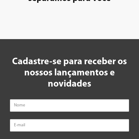
7
º
cafeteira
8
º
panificadora
9
º
forno
10
º
ventilador
Cadastre-se para receber os
nossos lançamentos e
novidades