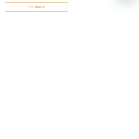
Faça login para escrever uma avaliação.
Não, ajustar
Mais recentes
Todos
Carregando avaliações…