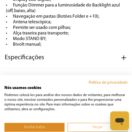
•	Função Dimmer para a luminosidade do Backlight azul 
(off, baixo, alta)

•	Navegação em pastas (Botões Folder e +10);

•	Antena telescópica;

•	Permite ser usado com pilhas;

•	Alça traseira para transporte;

•	Modo STAND BY;

•	Bivolt manual;
Especificações
Características
Política de privacidade
Nós usamos cookies
Podemos colocá-los para análise dos nossos dados de visitantes, para melhorar
o nosso site, mostrar conteúdos personalizados e para lhe proporcionar uma
óptima experiência no site. Para mais informações sobre os cookies que
utilizamos, abra as configurações.
Avaliações
Carregando…
Aceitar todos
Negar