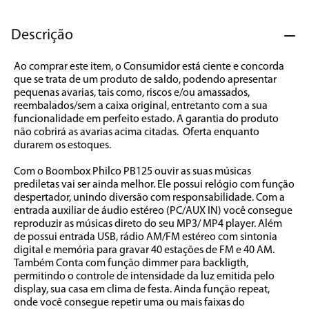
7
º
caixa som
8
º
liquidificador
Descrição
9
º
forno
Ao comprar este item, o Consumidor está ciente e concorda 
que se trata de um produto de saldo, podendo apresentar 
10
º
ventilador
pequenas avarias, tais como, riscos e/ou amassados, 
reembalados/sem a caixa original, entretanto com a sua 
funcionalidade em perfeito estado. A garantia do produto 
não cobrirá as avarias acima citadas.  Oferta enquanto 
durarem os estoques.          

Com o Boombox Philco PB125 ouvir as suas músicas 
prediletas vai ser ainda melhor. Ele possui relógio com função 
despertador, unindo diversão com responsabilidade. Com a 
entrada auxiliar de áudio estéreo (PC/AUX IN) você consegue 
reproduzir as músicas direto do seu MP3/ MP4 player. Além 
de possui entrada USB, rádio AM/FM estéreo com sintonia 
digital e memória para gravar 40 estações de FM e 40 AM. 
Também Conta com função dimmer para backligth, 
permitindo o controle de intensidade da luz emitida pelo 
display, sua casa em clima de festa. Ainda função repeat, 
onde você consegue repetir uma ou mais faixas do 