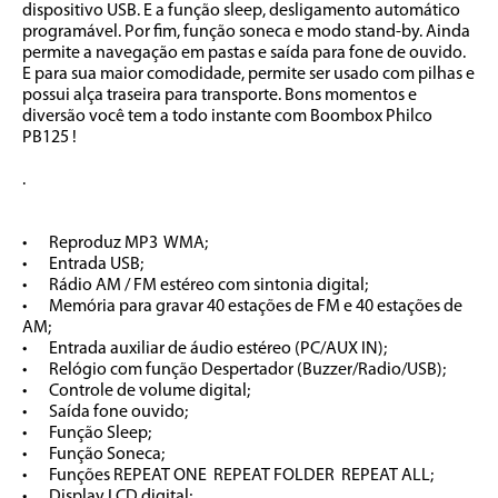
dispositivo USB. E a função sleep, desligamento automático 
programável. Por fim, função soneca e modo stand-by. Ainda 
permite a navegação em pastas e saída para fone de ouvido. 
E para sua maior comodidade, permite ser usado com pilhas e 
possui alça traseira para transporte. Bons momentos e 
diversão você tem a todo instante com Boombox Philco 
PB125 !

.

•	Reproduz MP3  WMA;

•	Entrada USB;

•	Rádio AM / FM estéreo com sintonia digital;

•	Memória para gravar 40 estações de FM e 40 estações de 
AM;

•	Entrada auxiliar de áudio estéreo (PC/AUX IN);

•	Relógio com função Despertador (Buzzer/Radio/USB);

•	Controle de volume digital;

•	Saída fone ouvido;

•	Função Sleep;

•	Função Soneca;

•	Funções REPEAT ONE  REPEAT FOLDER  REPEAT ALL;

•	Display LCD digital;
