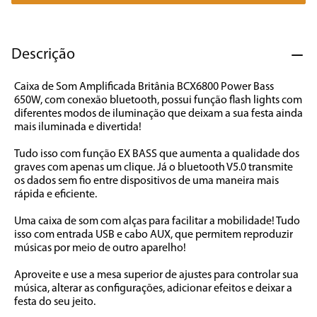
7
º
cafeteira
8
º
panificadora
Descrição
9
º
forno
Caixa de Som Amplificada Britânia BCX6800 Power Bass 
10
º
ventilador
650W, com conexão bluetooth, possui função flash lights com 
diferentes modos de iluminação que deixam a sua festa ainda 
mais iluminada e divertida! 

Tudo isso com função EX BASS que aumenta a qualidade dos 
graves com apenas um clique. Já o bluetooth V5.0 transmite 
os dados sem fio entre dispositivos de uma maneira mais 
rápida e eficiente. 

Uma caixa de som com alças para facilitar a mobilidade! Tudo 
isso com entrada USB e cabo AUX, que permitem reproduzir 
músicas por meio de outro aparelho! 

Aproveite e use a mesa superior de ajustes para controlar sua 
música, alterar as configurações, adicionar efeitos e deixar a 
festa do seu jeito.
