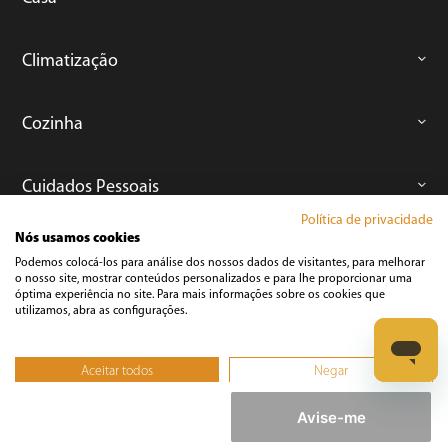
Climatização
Cozinha
Cuidados Pessoais
Política de privacidade
Nós usamos cookies
Informática
Podemos colocá-los para análise dos nossos dados de visitantes, para melhorar
o nosso site, mostrar conteúdos personalizados e para lhe proporcionar uma
óptima experiência no site. Para mais informações sobre os cookies que
Ferramentas
utilizamos, abra as configurações.
Esmerilhadeira
Aceitar todos
Negar
Furadeira
Não, ajustar
Lixadeira
Avise-me
Martelete