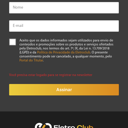
Aceito que os dados informados sejam utilizados para envio de
conteúdos e promoções sobre os produtos e serviços ofertados
pela Eletroclub, nos termos do art. 7º, IX, da Lei n. 13.709/2018
(LGPD) e da
Política de Privacidade da Eletroclub
. O presente
consentimento pode ser cancelado, a qualquer momento, pelo
Portal do Titular
.
Você precisa estar logado para se registrar na newsletter
Assinar