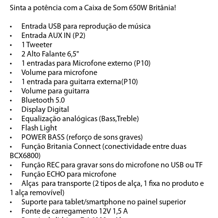
Sinta a potência com a Caixa de Som 650W Britânia!

•	Entrada USB para reprodução de música

•	Entrada AUX IN (P2)

•	1 Tweeter

•	2 Alto Falante 6,5"

•	1 entradas para Microfone externo (P10)

•	Volume para microfone

•	1 entrada para guitarra externa(P10)

•	Volume para guitarra

•	Bluetooth 5.0

•	Display Digital

•	Equalização analógicas (Bass,Treble)

•	Flash Light 

•	POWER BASS (reforço de sons graves)

•	Função Britania Connect (conectividade entre duas 
BCX6800)

•	Função REC para gravar sons do microfone no USB ou TF

•	Função ECHO para microfone

•	Alças  para transporte (2 tipos de alça, 1 fixa no produto e 
1 alça removível)

•	Suporte para tablet/smartphone no painel superior

•	Fonte de carregamento 12V 1,5 A
