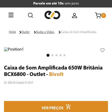
Parcele em até 10x
sem juros
0
O que está buscando hoje?
Outlet
Áudio e Vídeo
Caixas de Som Amplificadas
Termos mais buscados
1
º
tv
2
º
geladeira
Caixa de Som Amplificada 650W Britânia
3
º
air fryer
BCX6800 - Outlet
-
Bivolt
4
º
microondas
ID
:
BRI-BCX6800-P-OUT
5
º
liquidificador
6
º
caixa som
VER PREÇOS