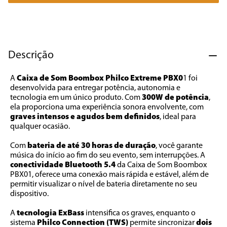
7
º
cafeteira
8
º
panificadora
9
º
forno
Descrição
10
º
ventilador
A 
Caixa de Som Boombox Philco Extreme PBX0
1 foi 
desenvolvida para entregar potência, autonomia e 
tecnologia em um único produto. Com 
300W de potência
, 
ela proporciona uma experiência sonora envolvente, com 
graves intensos e agudos bem definidos
, ideal para 
qualquer ocasião.
Com 
bateria de até 30 horas de duração
, você garante 
música do início ao fim do seu evento, sem interrupções. A 
conectividade Bluetooth 5.4
 da Caixa de Som Boombox 
PBX01, oferece uma conexão mais rápida e estável, além de 
permitir visualizar o nível de bateria diretamente no seu 
dispositivo.
A 
tecnologia ExBass 
intensifica os graves, enquanto o 
sistema 
Philco Connection (TWS)
 permite sincronizar 
dois 