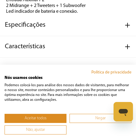
Entrada Auxiliar P2
2 Midrange + 2 Tweeters + 1 Subwoofer
Led indicador de bateria e conexão.
Especificações
Características
Manual
Política de privacidade
Nós usamos cookies
Podemos colocá-los para análise dos nossos dados de visitantes, para melhorar
o nosso site, mostrar conteúdos personalizados e para lhe proporcionar uma
óptima experiência no site. Para mais informações sobre os cookies que
utilizamos, abra as configurações.
Avaliações
☆
☆
☆
☆
☆
Aceitar todos
Negar
Classificação média: 0
(0 avaliações)
Não, ajustar
Escreva uma avaliação