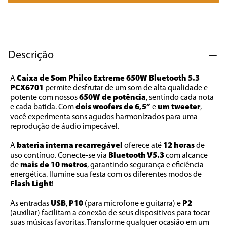
7
º
caixa som
8
º
liquidificador
9
º
forno
Descrição
10
º
ventilador
A 
Caixa de Som Philco Extreme 650W Bluetooth 5.3 
PCX6701
 permite desfrutar de um som de alta qualidade e 
potente com nossos 
650W de potência
, sentindo cada nota 
e cada batida. Com 
dois woofers de 6,5”
 e 
um tweeter
, 
você experimenta sons agudos harmonizados para uma 
reprodução de áudio impecável. 
A 
bateria interna recarregável 
oferece até 
12 horas
 de 
uso contínuo. Conecte-se via 
Bluetooth V5.3
 com alcance 
de 
mais de 10 metros
, garantindo segurança e eficiência 
energética. Ilumine sua festa com os diferentes modos de 
Flash Light
! 
As entradas 
USB
, 
P10 
(para microfone e guitarra) e 
P2
(auxiliar) facilitam a conexão de seus dispositivos para tocar 
suas músicas favoritas. Transforme qualquer ocasião em um 