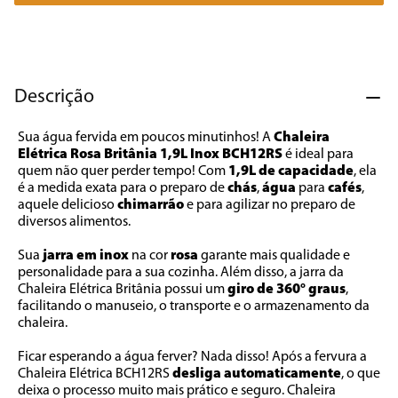
7
º
cafeteira
8
º
panificadora
9
º
forno
Descrição
10
º
ventilador
Sua água fervida em poucos minutinhos! A 
Chaleira 
Elétrica Rosa Britânia 1,9L Inox BCH12RS
 é ideal para 
quem não quer perder tempo! Com 
1,9L de capacidade
, ela 
é a medida exata para o preparo de 
chás
, 
água 
para 
cafés
, 
aquele delicioso 
chimarrão 
e para agilizar no preparo de 
diversos alimentos. 
Sua 
jarra em inox
 na cor 
rosa 
garante mais qualidade e 
personalidade para a sua cozinha. Além disso, a jarra da 
Chaleira Elétrica Britânia possui um 
giro de 360° graus
, 
facilitando o manuseio, o transporte e o armazenamento da 
chaleira. 
Ficar esperando a água ferver? Nada disso! Após a fervura a 
Chaleira Elétrica BCH12RS 
desliga
automaticamente
, o que 
deixa o processo muito mais prático e seguro. Chaleira 