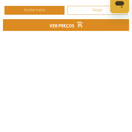
Casa
Aceitar todos
Negar
Não, ajustar
Climatização
VER PREÇOS
Cozinha
Cuidados Pessoais
Informática
Ferramentas
Esmerilhadeira
Furadeira
Lixadeira