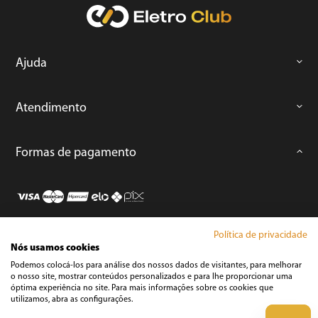
Ajuda
Atendimento
Formas de pagamento
Política de privacidade
Loja Segura
Nós usamos cookies
Podemos colocá-los para análise dos nossos dados de visitantes, para melhorar
o nosso site, mostrar conteúdos personalizados e para lhe proporcionar uma
Áudio e Vídeo
óptima experiência no site. Para mais informações sobre os cookies que
utilizamos, abra as configurações.