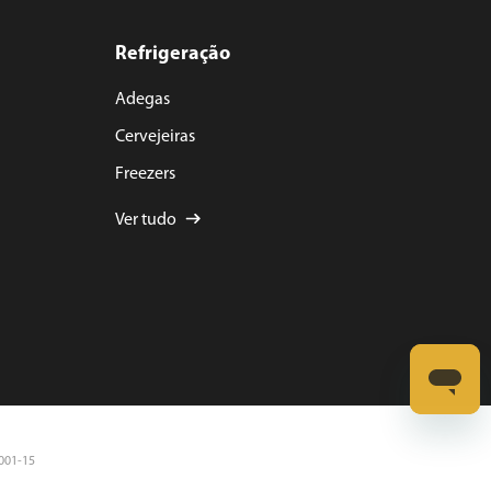
Refrigeração
Adegas
Cervejeiras
Freezers
Ver tudo
0001-15