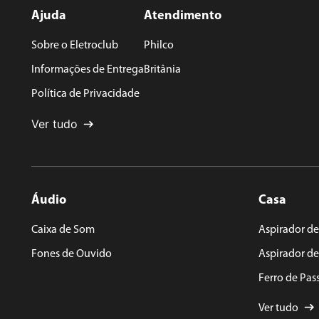
Ajuda
Atendimento
Sobre o Eletroclub
Philco
Endereço de email
Informações de Entrega
Britânia
Política de Privacidade
Escreva uma avaliação
Ver tudo
Áudio
Casa
ENVIAR AVALIAÇÃO
Caixa de Som
Aspirador de
Fones de Ouvido
Aspirador d
Ferro de Pas
Ver tudo