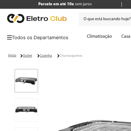
Parcele em até 10x
sem juros
O que está buscando hoje
Termos mais buscados
Climatização
Casa
1
º
tv
2
º
air fryer
Outlet
Cozinha
Churrasqueiras
3
º
geladeira
4
º
microondas
5
º
panificadora
6
º
cafeteira
7
º
caixa som
8
º
liquidificador