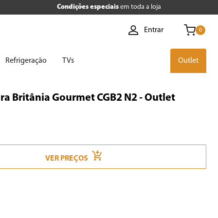
Condições especiais
em toda a loja
Entrar
0
Refrigeração
TVs
Outlet
ra Britânia Gourmet CGB2 N2 - Outlet
VER PREÇOS