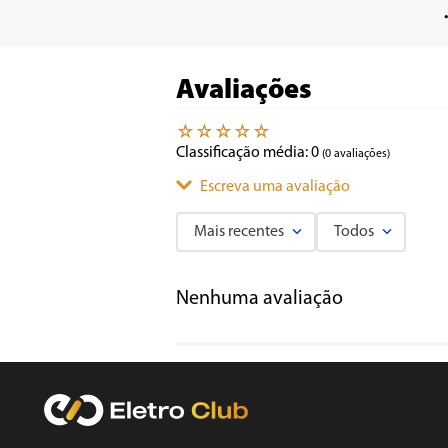
Avaliações
☆
☆
☆
☆
☆
Classificação média: 0
(0 avaliações)
Escreva uma avaliação
Mais recentes
Todos
Adicionar avaliação
Nenhuma avaliação
Título
Avalie o produto de 1 a 5 estrelas
★
★
★
★
★
Seu nome