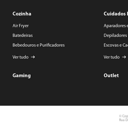
Cozinha
Cuidados 
Air Fryer
Aparadores 
Batedeiras
Depiladores
Bebedouros e Purificadores
Escovas e C
Ver tudo
Ver tudo
Gaming
Outlet
©️ Cop
Rua Do