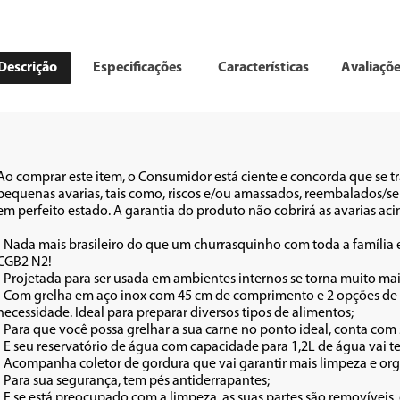
Descrição
Especificações
Características
Avaliaçõ
Ao comprar este item, o Consumidor está ciente e concorda que se t
pequenas avarias, tais como, riscos e/ou amassados, reembalados/sem
em perfeito estado. A garantia do produto não cobrirá as avarias acima 
• Nada mais brasileiro do que um churrasquinho com toda a família e
CGB2 N2!

• Projetada para ser usada em ambientes internos se torna muito mais f
• Com grelha em aço inox com 45 cm de comprimento e 2 opções de al
necessidade. Ideal para preparar diversos tipos de alimentos;

• Para que você possa grelhar a sua carne no ponto ideal, conta com 
• E seu reservatório de água com capacidade para 1,2L de água vai te
• Acompanha coletor de gordura que vai garantir mais limpeza e org
• Para sua segurança, tem pés antiderrapantes;

• E se está preocupado com a limpeza, as suas partes são removíveis, 