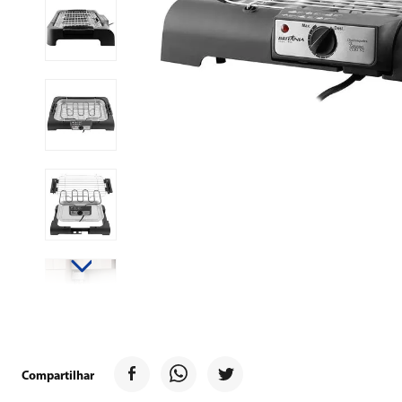
9
º
forno
10
º
ventilador
Compartilhar