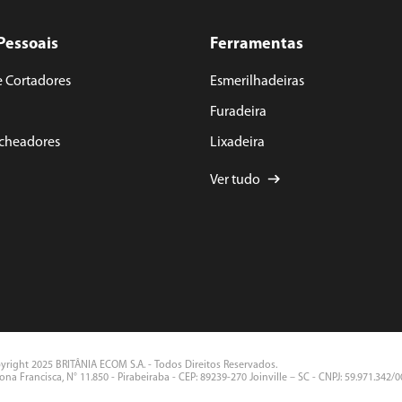
Pessoais
Ferramentas
e Cortadores
Esmerilhadeiras
Furadeira
acheadores
Lixadeira
Ver tudo
yright 2025 BRITÂNIA ECOM S.A. - Todos Direitos Reservados.
na Francisca, N° 11.850 - Pirabeiraba - CEP: 89239-270 Joinville – SC - CNPJ: 59.971.342/