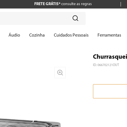
FRETE GRÁTIS*
consulte as regras
?
Áudio
Cozinha
Cuidados Pessoais
Ferramentas
Churrasquei
ID
:
066702121OUT