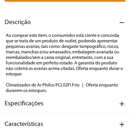
7
º
cafeteira
8
º
panificadora
Descrição
9
º
forno
Ao comprar este item, o consumidor está ciente e concorda 
10
º
ventilador
que se trata de um produto de outlet, podendo apresentar 
pequenas avarias, tais como: desgaste tampográfico, riscos, 
marcas, manchas e/ou amassados, embalagem avariada ou 
reembalados/sem a caixa original, entretanto, com a sua 
funcionalidade em perfeito estado. A garantia do produto 
não cobrirá as avarias acima citadas. Oferta enquanto durar o 
estoque.

Climatizador de Ar Philco PCL02FI Frio   |   Oferta enquanto 
durarem os estoques.
Especificações
Características