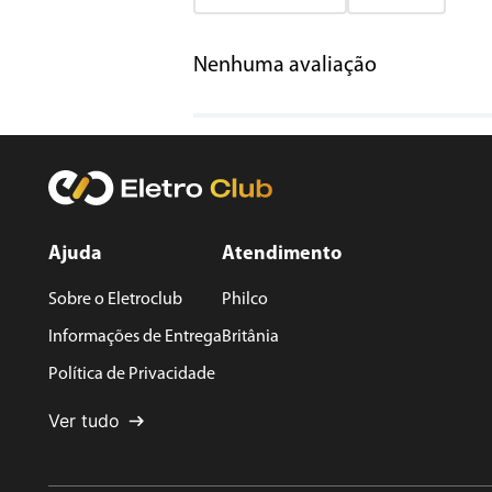
Adicionar avaliação
Nenhuma avaliação
Título
Avalie o produto de 1 a 5 estrelas
★
★
★
★
★
Seu nome
Ajuda
Atendimento
Sobre o Eletroclub
Philco
Endereço de email
Informações de Entrega
Britânia
Política de Privacidade
Escreva uma avaliação
Ver tudo