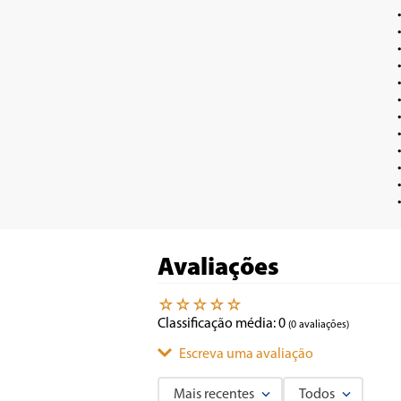
•	Coifa de i
•	Pode ser usado com depurador e 
•	Acabamento em vidro cu
•	Possui três veloci
•	Filtro de carvão a
•	Filtro de Alum
•	Tamanho 100cm, para fogões de 5 ou
•	Lâmpadas de LED de baixo c
•	Acompanha duto de exa
•	Acompanha kit de insta
•	Regulagem de altura de acabamento
Avaliações
☆
☆
☆
☆
☆
Classificação média: 0
(0 avaliações)
Escreva uma avaliação
Mais recentes
Todos