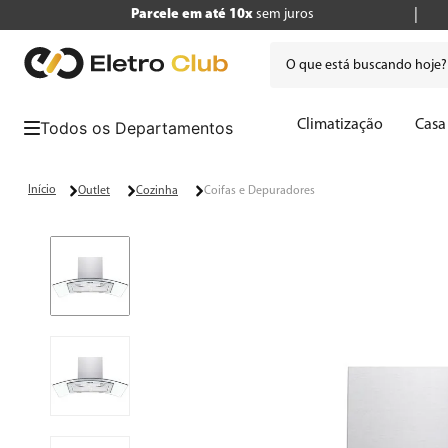
Parcele em até 10x
sem juros
O que está buscando hoje
Termos mais buscados
Climatização
Casa
1
º
tv
2
º
air fryer
Outlet
Cozinha
Coifas e Depuradores
3
º
geladeira
4
º
microondas
5
º
panificadora
6
º
cafeteira
7
º
caixa som
8
º
liquidificador