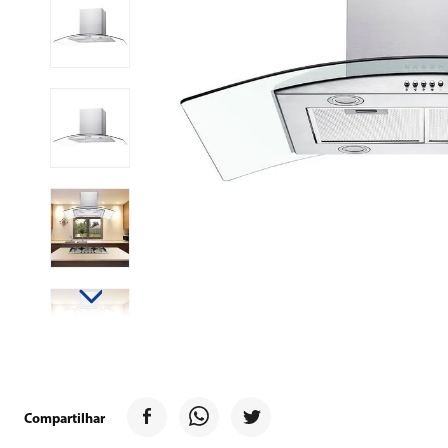
9
º
forno
10
º
ventilador
Compartilhar