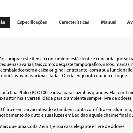
ção
Especificações
Características
Manual
Av
Ao comprar este item, o consumidor está ciente e concorda que se t
pequenas avarias, tais como: desgaste tampográfico, riscos, marca
reembalados/sem a caixa original, entretanto, com a sua funcionalid
cobrirá as avarias acima citadas. Oferta enquanto durar o estoque.

Coifa Ilha Philco PCO100I é ideal para cozinhas grandes. Ela tem 1 
exaustor, mais versatilidade para o ambiente sempre livre de odores.

O filtro é em carvão ativado e também conta com filtro em alumínio, 
acabamento do duto e suas luzes em Led dão aquele charme final qu
Mais que uma Coifa 2 em 1, é sua casa elegante e livre de odores.
