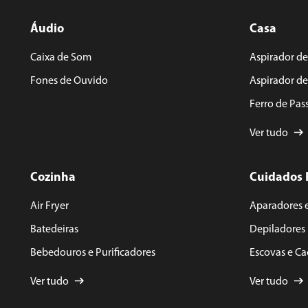
Áudio
Casa
ENVIAR AVALIAÇÃO
Caixa de Som
Aspirador de
Fones de Ouvido
Aspirador d
Ferro de Pas
Ver tudo
Cozinha
Cuidados 
Air Fryer
Aparadores 
Batedeiras
Depiladores
Bebedouros e Purificadores
Escovas e C
Ver tudo
Ver tudo