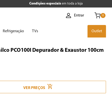
Condições especiais
em toda a loja
Entrar
0
Refrigeração
TVs
Outlet
Philco PCO100I Depurador & Exaustor 100cm
VER PREÇOS