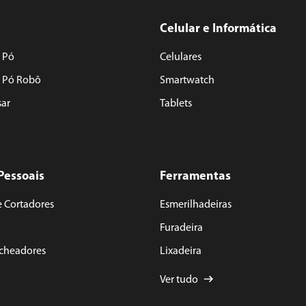
Celular e Informática
 Pó
Celulares
e Pó Robô
Smartwatch
sar
Tablets
Pessoais
Ferramentas
e Cortadores
Esmerilhadeiras
Furadeira
acheadores
Lixadeira
Ver tudo