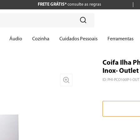
FRETE GRÁTIS*
consulte as regras
?
Áudio
Cozinha
Cuidados Pessoais
Ferramentas
Coifa Ilha 
Inox- Outlet
ID
:
PHI-PCO100IP-I-OUT