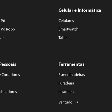
Celular e Informática
 Pó
Celulares
e Pó Robô
Smartwatch
sar
Tablets
Pessoais
Ferramentas
e Cortadores
Esmerilhadeiras
Furadeira
acheadores
Lixadeira
Ver tudo