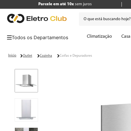
Parcele em até 10x
sem juros
O que está buscando hoje
Termos mais buscados
Climatização
Casa
1
º
tv
2
º
geladeira
Outlet
Cozinha
Coifas e Depuradores
3
º
air fryer
4
º
microondas
5
º
panificadora
6
º
caixa som
7
º
liquidificador
8
º
cafeteira