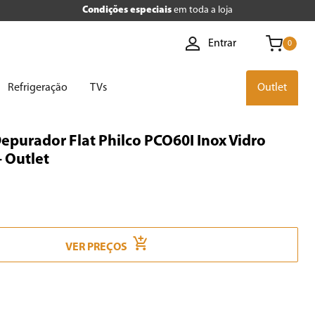
Condições especiais
em toda a loja
Entrar
0
Refrigeração
TVs
Outlet
epurador Flat Philco PCO60I Inox Vidro
 Outlet
VER PREÇOS