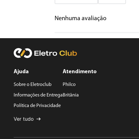
Adicionar avaliação
Nenhuma avaliação
Título
Avalie o produto de 1 a 5 estrelas
★
★
★
★
★
Seu nome
Ajuda
Atendimento
Sobre o Eletroclub
Philco
Endereço de email
Informações de Entrega
Britânia
Política de Privacidade
Escreva uma avaliação
Ver tudo