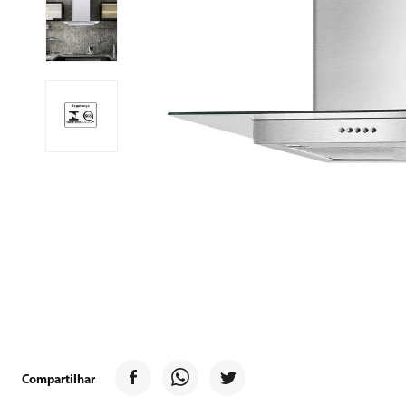
9
º
forno
10
º
ventilador
Compartilhar