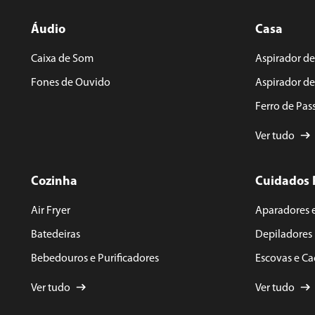
Áudio
Casa
ENVIAR AVALIAÇÃO
Caixa de Som
Aspirador de
Fones de Ouvido
Aspirador d
Ferro de Pas
Ver tudo
Cozinha
Cuidados 
Air Fryer
Aparadores 
Batedeiras
Depiladores
Bebedouros e Purificadores
Escovas e C
Ver tudo
Ver tudo