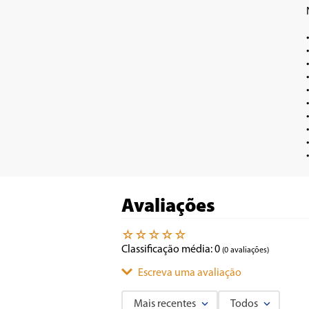
•	Coifa de Par
•	Pode ser usado como depurador e 
•	Possui três veloci
•	Filtro de carvão a
•	Filtro de alum
•	Lâmpadas de LED de baixo c
•	Acompanha duto de exa
•	Acompanha kit de insta
•	Regulagem de altura de acabamento
Avaliações
☆
☆
☆
☆
☆
Classificação média: 0
(0 avaliações)
Escreva uma avaliação
Mais recentes
Todos