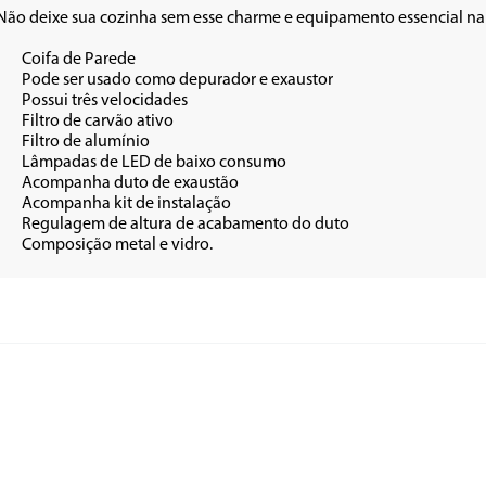
Não deixe sua cozinha sem esse charme e equipamento essencial na h
ede

exaustor

dades

tivo

ínio

onsumo

ustão

lação

 do duto

•	Composição metal e vidro.