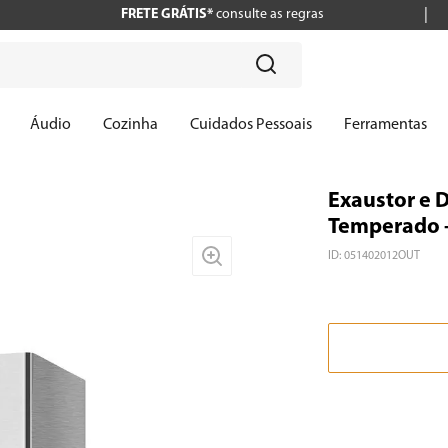
FRETE GRÁTIS*
consulte as regras
?
Áudio
Cozinha
Cuidados Pessoais
Ferramentas
Exaustor e D
Temperado -
ID
:
051402012OUT