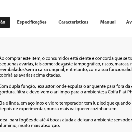
ção
Especificações
Características
Manual
Av
Ao comprar este item, o consumidor está ciente e concorda que se t
pequenas avarias, tais como: desgaste tampográfico, riscos, marca
reembalados/sem a caixa original, entretanto, com a sua funcionalid
cobrirá as avarias acima citadas.

Com dupla função,  exaustor: onde expulsa o ar quente para fora da 
gordura, filtra e devolvem o ar limpo para o ambiente; a Coifa Flat 
Ela é linda, em aço inox e vidro temperador, tem luz led que quando
depois de experimentar, nunca mais vai querer cozinhar sem. 

Ideal para fogões de até 4 bocas ajuda a deixar o ambiente sem odores 
alumínio, muito mais absorção. 
