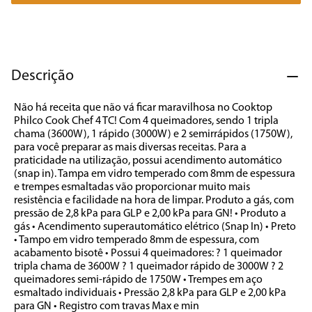
7
º
cafeteira
8
º
panificadora
9
º
forno
Descrição
10
º
ventilador
Não há receita que não vá ficar maravilhosa no Cooktop 
Philco Cook Chef 4 TC! Com 4 queimadores, sendo 1 tripla 
chama (3600W), 1 rápido (3000W) e 2 semirrápidos (1750W), 
para você preparar as mais diversas receitas. Para a 
praticidade na utilização, possui acendimento automático 
(snap in). Tampa em vidro temperado com 8mm de espessura 
e trempes esmaltadas vão proporcionar muito mais 
resistência e facilidade na hora de limpar. Produto a gás, com 
pressão de 2,8 kPa para GLP e 2,00 kPa para GN! • Produto a 
gás • Acendimento superautomático elétrico (Snap In) • Preto 
• Tampo em vidro temperado 8mm de espessura, com 
acabamento bisotê • Possui 4 queimadores: ? 1 queimador 
tripla chama de 3600W ? 1 queimador rápido de 3000W ? 2 
queimadores semi-rápido de 1750W • Trempes em aço 
esmaltado individuais • Pressão 2,8 kPa para GLP e 2,00 kPa 
para GN • Registro com travas Max e min