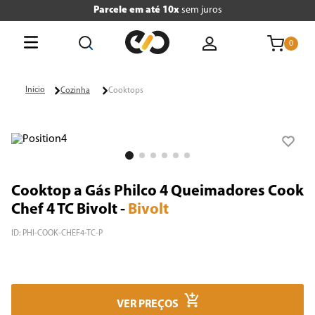
Parcele em até 10x
sem juros
0
O que está buscando hoje?
Cozinha
Cooktops
Termos mais buscados
1
º
tv
2
º
geladeira
Cooktop a Gás Philco 4 Queimadores Cook
3
º
air fryer
Chef 4 TC Bivolt
-
Bivolt
4
º
microondas
ID
:
PHI-COOK-CHEF4-TC-P
5
º
liquidificador
6
º
caixa som
VER PREÇOS