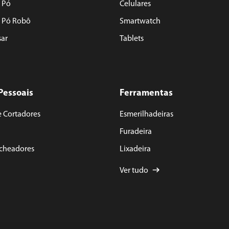
 Pó
Celulares
e Pó Robô
Smartwatch
sar
Tablets
Pessoais
Ferramentas
e Cortadores
Esmerilhadeiras
Furadeira
acheadores
Lixadeira
Ver tudo