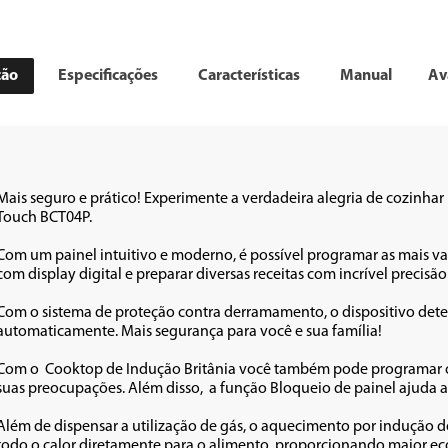
ção
Especificações
Características
Manual
Av
Mais seguro e prático! Experimente a verdadeira alegria de cozinha
Touch BCT04P. 

Com um painel intuitivo e moderno, é possível programar as mais va
com display digital e preparar diversas receitas com incrível precisão.
Com o sistema de proteção contra derramamento, o dispositivo det
automaticamente. Mais segurança para você e sua família!

Com o  Cooktop de Indução Britânia você também pode programar o
suas preocupações. Além disso,  a função Bloqueio de painel ajuda a
Além de dispensar a utilização de gás, o aquecimento por indução d
todo o calor diretamente para o alimento, proporcionando maior eco