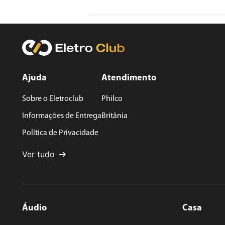
Avalie o produto de 1 a 5 estrelas
★
★
★
★
★
Seu nome
Ajuda
Atendimento
Sobre o Eletroclub
Philco
Endereço de email
Informações de Entrega
Britânia
Política de Privacidade
Escreva uma avaliação
Ver tudo
Áudio
Casa
ENVIAR AVALIAÇÃO