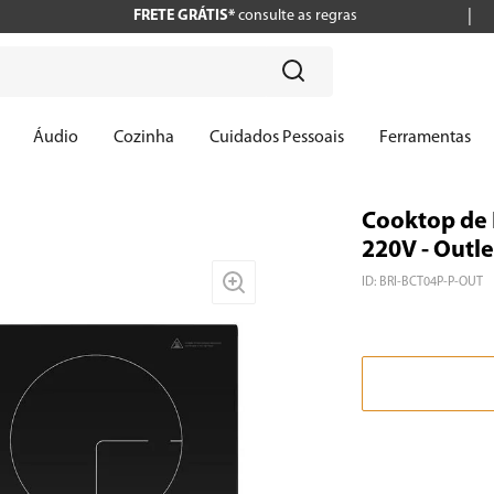
FRETE GRÁTIS*
consulte as regras
?
Áudio
Cozinha
Cuidados Pessoais
Ferramentas
Cooktop de 
220V - Outle
ID
:
BRI-BCT04P-P-OUT