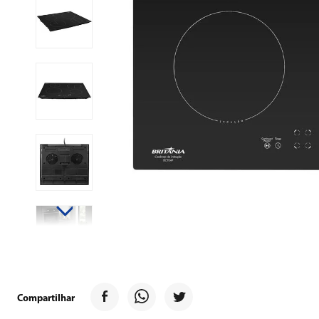
9
º
forno
10
º
ventilador
Compartilhar