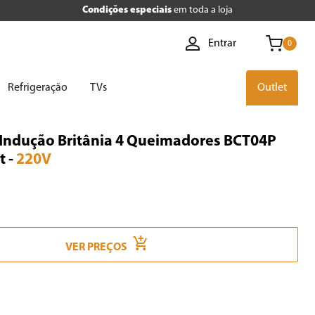
Condições especiais
em toda a loja
Entrar
0
Refrigeração
TVs
Outlet
Indução Britânia 4 Queimadores BCT04P
t
-
220V
VER PREÇOS