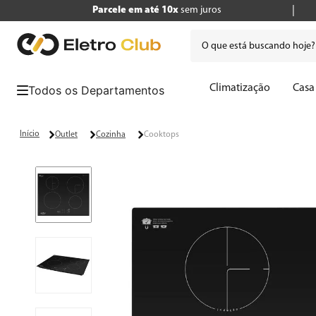
Parcele em até 10x
sem juros
O que está buscando hoje
Termos mais buscados
Climatização
Casa
1
º
tv
2
º
air fryer
Outlet
Cozinha
Cooktops
3
º
geladeira
4
º
microondas
5
º
panificadora
6
º
cafeteira
7
º
caixa som
8
º
liquidificador