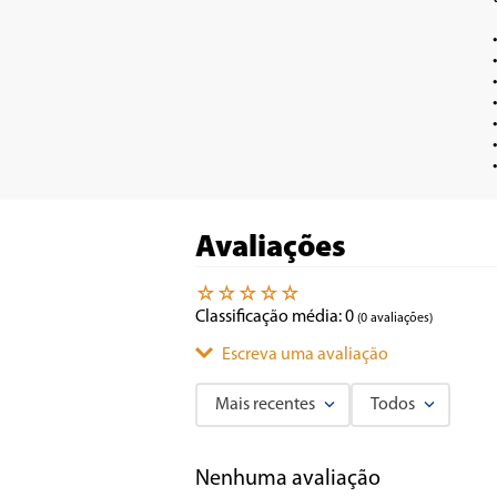
•	9 níveis de Potên
•	Possui Timer, é possível programar o tempo de cozimento dos alimentos 
•	Display Digital e Painel
•	Reconhece panelas com fundo de material
•	Queimador para recipientes de 1
•	Desligamento automático de se
Avaliações
☆
☆
☆
☆
☆
Classificação média: 0
(0 avaliações)
Escreva uma avaliação
Mais recentes
Todos
Adicionar avaliação
Nenhuma avaliação
Título