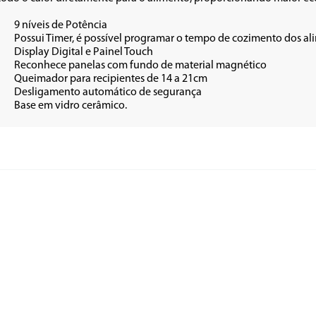
cia 

em até 99 minutos.

 Touch

 magnético

4 a 21cm

gurança

•	Base em vidro cerâmico.