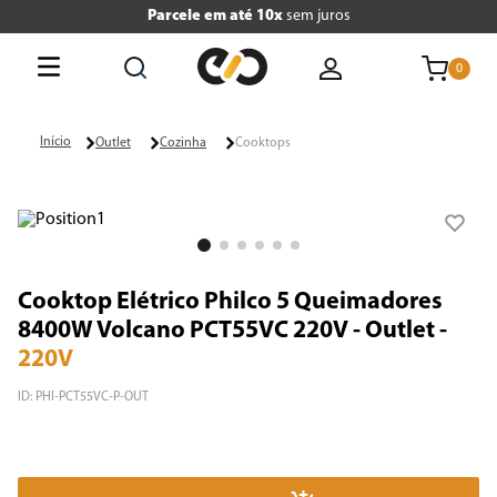
Parcele em até 10x
sem juros
0
O que está buscando hoje?
Outlet
Cozinha
Cooktops
Termos mais buscados
1
º
tv
2
º
air fryer
Cooktop Elétrico Philco 5 Queimadores
3
º
geladeira
8400W Volcano PCT55VC 220V - Outlet
-
220V
4
º
microondas
ID
:
PHI-PCT55VC-P-OUT
5
º
panificadora
6
º
cafeteira