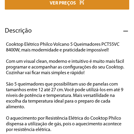
7
º
caixa som
VER PREÇOS
8
º
liquidificador
9
º
forno
Descrição
10
º
ventilador
Cooktop Elétrico Philco Volcano 5 Queimadores PCT55VC 
8400W, mais modernidade e praticidade impossível!

Com um visual clean, moderno e intuitivo é muito mais fácil 
programar e acompanhar as configurações do seu Cooktop. 
Cozinhar vai ficar mais simples e rápido!

São 5 queimadores que possibilitam uso de panelas com 
tamanhos entre 12 até 27 cm. Você pode utilizá-los em até 9 
níveis de potência e temperatura. Mais versatilidade na 
escolha da temperatura ideal para o preparo de cada 
alimento.

O aquecimento por Resistência Elétrica do Cooktop Philco 
dispensa a utilização de gás, pois o aquecimento acontece 
por resistência elétrica. 
