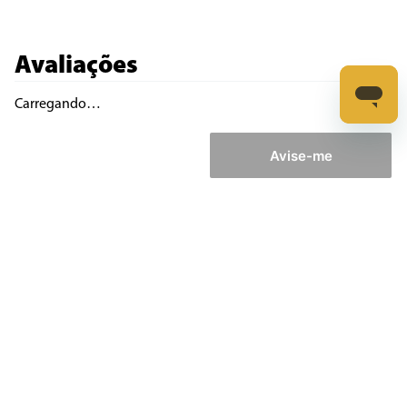
Avaliações
Carregando…
Escreva uma avaliação
Avise-me
Mais recentes
Todos
Adicionar avaliação
Carregando avaliações…
Título
Avalie o produto de 1 a 5 estrelas
★
★
★
★
★
Seu nome