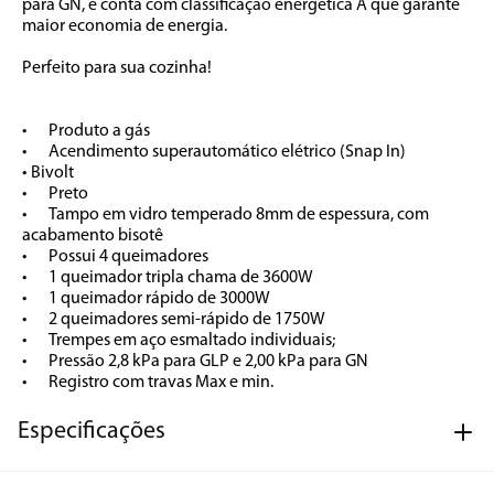
para GN, e conta com classificação energética A que garante 
maior economia de energia.

Perfeito para sua cozinha!

•	Produto a gás

•	Acendimento superautomático elétrico (Snap In) 

• Bivolt

•	Preto

•	Tampo em vidro temperado 8mm de espessura, com 
acabamento bisotê

•	Possui 4 queimadores

•	1 queimador tripla chama de 3600W

•	1 queimador rápido de 3000W

•	2 queimadores semi-rápido de 1750W

•	Trempes em aço esmaltado individuais;

•	Pressão 2,8 kPa para GLP e 2,00 kPa para GN

•	Registro com travas Max e min.
Especificações