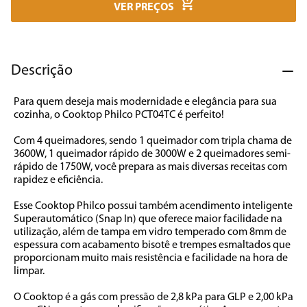
7
º
caixa som
VER PREÇOS
8
º
liquidificador
9
º
forno
Descrição
10
º
ventilador
Para quem deseja mais modernidade e elegância para sua 
cozinha, o Cooktop Philco PCT04TC é perfeito! 

Com 4 queimadores, sendo 1 queimador com tripla chama de 
3600W, 1 queimador rápido de 3000W e 2 queimadores semi-
rápido de 1750W, você prepara as mais diversas receitas com 
rapidez e eficiência. 

Esse Cooktop Philco possui também acendimento inteligente 
Superautomático (Snap In) que oferece maior facilidade na 
utilização, além de tampa em vidro temperado com 8mm de 
espessura com acabamento bisotê e trempes esmaltados que 
proporcionam muito mais resistência e facilidade na hora de 
limpar.

O Cooktop é a gás com pressão de 2,8 kPa para GLP e 2,00 kPa 