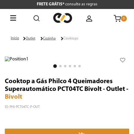
FRETE GRÁTIS*
consulte as regras
0
O que está buscando hoje?
Outlet
Cozinha
Cooktops
Termos mais buscados
1
º
tv
2
º
air fryer
Cooktop a Gás Philco 4 Queimadores
3
º
geladeira
Superautomático PCT04TC Bivolt - Outlet
-
Bivolt
4
º
microondas
ID
:
PHI-PCT04TC-P-OUT
5
º
cafeteira
6
º
panificadora