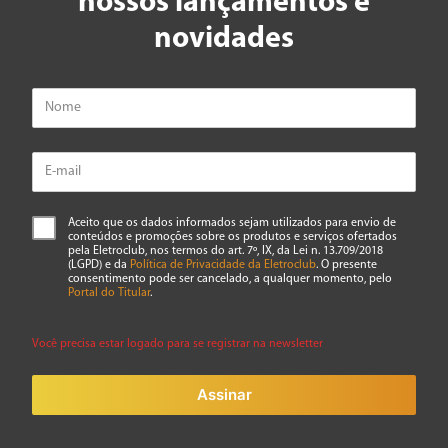
nossos lançamentos e
novidades
Aceito que os dados informados sejam utilizados para envio de
conteúdos e promoções sobre os produtos e serviços ofertados
pela Eletroclub, nos termos do art. 7º, IX, da Lei n. 13.709/2018
(LGPD) e da
Política de Privacidade da Eletroclub
. O presente
consentimento pode ser cancelado, a qualquer momento, pelo
Portal do Titular
.
Você precisa estar logado para se registrar na newsletter
Assinar