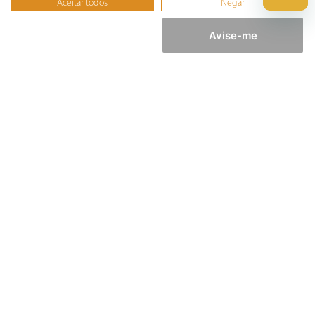
Aceitar todos
Negar
Furadeira
Não, ajustar
Lixadeira
Avise-me
Martelete
Parafusadeira
Politriz
Serra
Soprador Térmico
Trena
Ver tudo
Refrigeração
©️ Copyright 2023 BRITÂNIA ELETRODOMÉSTICOS S.A. - Todos Direitos Reservados.
Rua Dona Francisca, N° 12.340 - Pirabeiraba - CEP: 89239-270 Joinville – SC - CNPJ:
07.019.308/0014-42