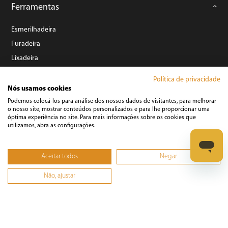
Ferramentas
Esmerilhadeira
Furadeira
Lixadeira
Martelete
Política de privacidade
Parafusadeira
Nós usamos cookies
Politriz
Podemos colocá-los para análise dos nossos dados de visitantes, para melhorar
o nosso site, mostrar conteúdos personalizados e para lhe proporcionar uma
Serra
óptima experiência no site. Para mais informações sobre os cookies que
utilizamos, abra as configurações.
Soprador Térmico
Trena
Aceitar todos
Negar
Ver tudo
Não, ajustar
Refrigeração