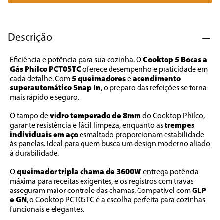
7
º
cafeteira
8
º
panificadora
Descrição
9
º
forno
Eficiência e potência para sua cozinha. O 
Cooktop 5 Bocas a 
10
º
ventilador
Gás Philco PCT05TC
 oferece desempenho e praticidade em 
cada detalhe. Com 
5 queimadores
 e 
acendimento 
superautomático Snap In
, o preparo das refeições se torna 
mais rápido e seguro.
O tampo de 
vidro temperado de 8mm 
do Cooktop Philco, 
garante resistência e fácil limpeza, enquanto as 
trempes 
individuais em aço 
esmaltado proporcionam estabilidade 
às panelas. Ideal para quem busca um design moderno aliado 
à durabilidade.
O 
queimador tripla chama de 3600W 
entrega potência 
máxima para receitas exigentes, e os registros com travas 
asseguram maior controle das chamas. Compatível com 
GLP 
e GN
, o Cooktop PCT05TC é a escolha perfeita para cozinhas 
funcionais e elegantes.