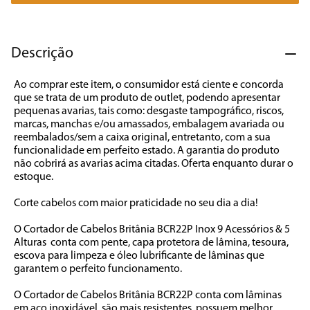
7
º
liquidificador
8
º
cafeteira
Descrição
9
º
forno
Ao comprar este item, o consumidor está ciente e concorda 
10
º
ventilador
que se trata de um produto de outlet, podendo apresentar 
pequenas avarias, tais como: desgaste tampográfico, riscos, 
marcas, manchas e/ou amassados, embalagem avariada ou 
reembalados/sem a caixa original, entretanto, com a sua 
funcionalidade em perfeito estado. A garantia do produto 
não cobrirá as avarias acima citadas. Oferta enquanto durar o 
estoque.

Corte cabelos com maior praticidade no seu dia a dia!

O Cortador de Cabelos Britânia BCR22P Inox 9 Acessórios & 5 
Alturas  conta com pente, capa protetora de lâmina, tesoura, 
escova para limpeza e óleo lubrificante de lâminas que 
garantem o perfeito funcionamento.  

O Cortador de Cabelos Britânia BCR22P conta com lâminas 
em aço inoxidável, são mais resistentes, possuem melhor 