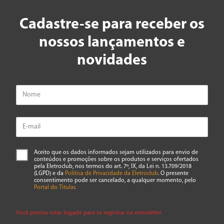
Avalie o produto de 1 a 5 estrelas
★
★
★
★
★
Cadastre-se para receber os
Seu nome
nossos lançamentos e
novidades
Endereço de email
Escreva uma avaliação
Aceito que os dados informados sejam utilizados para envio de
conteúdos e promoções sobre os produtos e serviços ofertados
pela Eletroclub, nos termos do art. 7º, IX, da Lei n. 13.709/2018
(LGPD) e da
Política de Privacidade da Eletroclub
. O presente
consentimento pode ser cancelado, a qualquer momento, pelo
ENVIAR AVALIAÇÃO
Portal do Titular
.
Você precisa estar logado para se registrar na newsletter