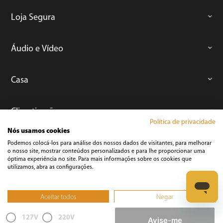
Loja Segura
Áudio e Vídeo
Casa
Climatização
Política de privacidade
Nós usamos cookies
Cozinha
Podemos colocá-los para análise dos nossos dados de visitantes, para melhorar
o nosso site, mostrar conteúdos personalizados e para lhe proporcionar uma
óptima experiência no site. Para mais informações sobre os cookies que
utilizamos, abra as configurações.
Cuidados Pessoais
Aceitar todos
Negar
Informática
Não, ajustar
127V
220V
Avise-me