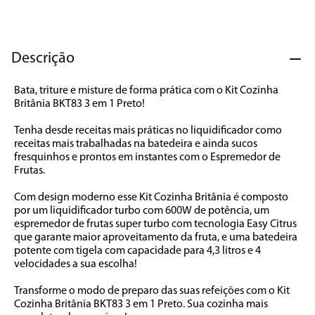
7
º
cafeteira
8
º
panificadora
Descrição
9
º
forno
10
º
ventilador
Bata, triture e misture de forma prática com o Kit Cozinha 
Britânia BKT83 3 em 1 Preto!

Tenha desde receitas mais práticas no liquidificador como 
receitas mais trabalhadas na batedeira e ainda sucos 
fresquinhos e prontos em instantes com o Espremedor de 
Frutas.

Com design moderno esse Kit Cozinha Britânia é composto 
por um liquidificador turbo com 600W de potência, um 
espremedor de frutas super turbo com tecnologia Easy Citrus 
que garante maior aproveitamento da fruta, e uma batedeira 
potente com tigela com capacidade para 4,3 litros e 4 
velocidades a sua escolha!

Transforme o modo de preparo das suas refeições com o Kit 
Cozinha Britânia BKT83 3 em 1 Preto. Sua cozinha mais 