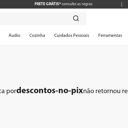
FRETE GRÁTIS*
consulte as regras
?
Áudio
Cozinha
Cuidados Pessoais
Ferramentas
descontos-no-pix
ca por
não retornou r