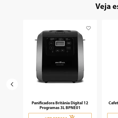
9
º
forno
Veja e
10
º
ventilador
Panificadora Britânia Digital 12
Cafet
Programas 3L BPNE01