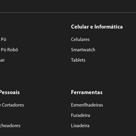
Celular e Informática
 Pó
Celulares
e Pó Robô
Smartwatch
sar
Tablets
Pessoais
Ferramentas
e Cortadores
Esmerilhadeiras
Furadeira
acheadores
Lixadeira