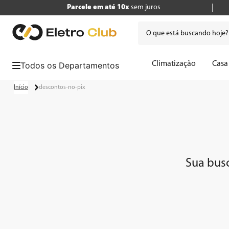
Parcele em até 10x
sem juros
O que está buscando hoje
Termos mais buscados
Climatização
Casa
1
º
tv
descontos-no-pix
2
º
air fryer
3
º
geladeira
4
º
microondas
5
º
panificadora
Sua bus
6
º
cafeteira
7
º
caixa som
8
º
liquidificador