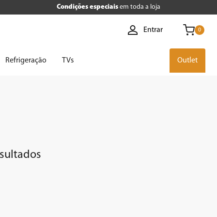
Condições especiais
em toda a loja
Entrar
0
Refrigeração
TVs
Outlet
esultados