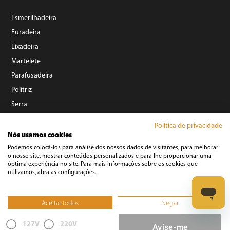
Esmerilhadeira
Furadeira
Lixadeira
Martelete
Parafusadeira
Politriz
Serra
Soprador Térmico
Política de privacidade
Trena
Nós usamos cookies
Ver tudo
Podemos colocá-los para análise dos nossos dados de visitantes, para melhorar
o nosso site, mostrar conteúdos personalizados e para lhe proporcionar uma
óptima experiência no site. Para mais informações sobre os cookies que
Refrigeração
utilizamos, abra as configurações.
Aceitar todos
Negar
Não, ajustar
127V
220V
©️ Copyright 2023 BRITÂNIA ELETRODOMÉSTICOS S.A. - Todos Direitos Reservados.
Avise-me