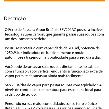
7
º
cafeteira
8
º
panificadora
Descrição
9
º
forno
O Ferro de Passar a Vapor Britânia BFV202AZ possui a incrível 
10
º
ventilador
tecnologia super carbon, que garante passar suas roupas com 
um deslizamento perfeito!

Possui reservatório com capacidade de 200 ml, potência de 
1250W, luz indicadora de funcionamento e botão 
autolimpeza trazendo mais praticidade para o seu dia a dia. 

Você pode desamassar suas roupas diretamente no cabide 
com a função vapor vertical, enquanto a função jato extra de 
vapor permite desamassar ainda mais facilmente. 

São 23 saídas de vapor para passar roupas com agilidade e 4 
níveis de controle de temperatura para escolher a ideal para 
cada tipo de tecido. 

Pensando na sua maior comodidade, com o ferro elétrico 
Britânia BFV202AZ você passa suas roupas unindo agilidade 