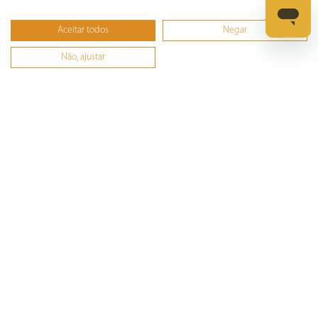
Informática
Aceitar todos
Negar
Ferramentas
Não, ajustar
Esmerilhadeira
Furadeira
Lixadeira
Martelete
Parafusadeira
Politriz
Serra
Soprador Térmico
Trena
Ver tudo
Refrigeração