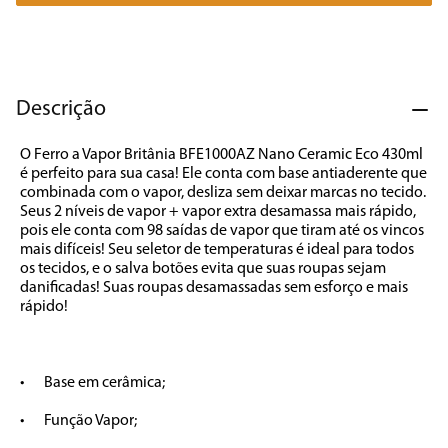
7
º
cafeteira
8
º
panificadora
9
º
forno
Descrição
10
º
ventilador
O Ferro a Vapor Britânia BFE1000AZ Nano Ceramic Eco 430ml 
é perfeito para sua casa! Ele conta com base antiaderente que 
combinada com o vapor, desliza sem deixar marcas no tecido. 
Seus 2 níveis de vapor + vapor extra desamassa mais rápido, 
pois ele conta com 98 saídas de vapor que tiram até os vincos 
mais difíceis! Seu seletor de temperaturas é ideal para todos 
os tecidos, e o salva botões evita que suas roupas sejam 
danificadas! Suas roupas desamassadas sem esforço e mais 
rápido! 

•	Base em cerâmica;

•	Função Vapor;
