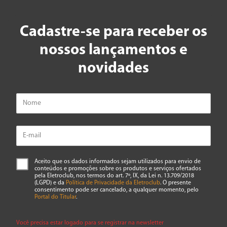
Avalie o produto de 1 a 5 estrelas
★
★
★
★
★
Cadastre-se para receber os
Seu nome
nossos lançamentos e
novidades
Endereço de email
Escreva uma avaliação
Aceito que os dados informados sejam utilizados para envio de
conteúdos e promoções sobre os produtos e serviços ofertados
pela Eletroclub, nos termos do art. 7º, IX, da Lei n. 13.709/2018
(LGPD) e da
Política de Privacidade da Eletroclub
. O presente
consentimento pode ser cancelado, a qualquer momento, pelo
ENVIAR AVALIAÇÃO
Portal do Titular
.
Você precisa estar logado para se registrar na newsletter