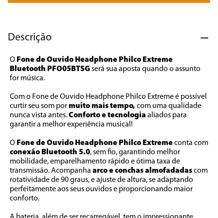
7
º
cafeteira
8
º
panificadora
Descrição
9
º
forno
O 
Fone de Ouvido Headphone Philco Extreme 
10
º
ventilador
Bluetooth PFO05BTSG
 será sua aposta quando o assunto 
for música. 
Com o Fone de Ouvido Headphone Philco Extreme é possível 
curtir seu som por 
muito mais tempo,
 com uma qualidade 
nunca vista antes. 
Conforto e tecnologia
 aliados para 
garantir a melhor experiência musical! 
O 
Fone de Ouvido Headphone Philco Extreme 
conta com
conexão Bluetooth 5.0
, sem fio, garantindo melhor 
mobilidade, emparelhamento rápido e ótima taxa de 
transmissão. Acompanha 
arco e conchas almofadadas
 com 
rotatividade de 90 graus, e ajuste de altura, se adaptando 
perfeitamente aos seus ouvidos e proporcionando maior 
conforto. 
A bateria, além de ser recarregável, tem o impressionante 