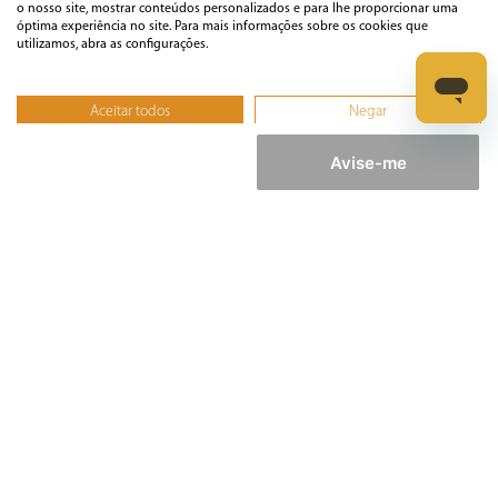
o nosso site, mostrar conteúdos personalizados e para lhe proporcionar uma
óptima experiência no site. Para mais informações sobre os cookies que
Ferramentas
utilizamos, abra as configurações.
Esmerilhadeira
Aceitar todos
Negar
Furadeira
Não, ajustar
Lixadeira
Avise-me
Martelete
Parafusadeira
Politriz
Serra
Soprador Térmico
Trena
Ver tudo
Refrigeração