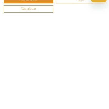
Não, ajustar
Ferramentas
Esmerilhadeira
Furadeira
Lixadeira
Martelete
Parafusadeira
Politriz
Serra
Soprador Térmico
Trena
Ver tudo
Refrigeração