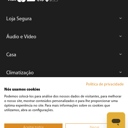
Loja Segura
Áudio e Vídeo
Casa
Climatização
Política de privacidade
Nós usamos cookies
Cozinha
Podemos colocá-los para análise dos nossos dados de visitantes, para melhorar
o nosso site, mostrar conteúdos personalizados e para lhe proporcionar uma
óptima experiência no site. Para mais informações sobre os cookies que
Cuidados Pessoais
utilizamos, abra as configurações.
Informática
Aceitar todos
Negar