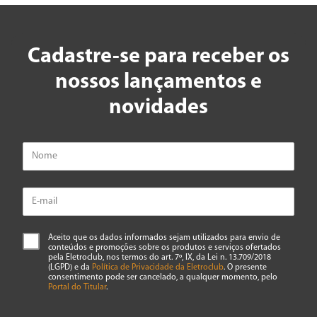
Avalie o produto de 1 a 5 estrelas
★
★
★
★
★
Cadastre-se para receber os
Seu nome
nossos lançamentos e
novidades
Endereço de email
Escreva uma avaliação
Aceito que os dados informados sejam utilizados para envio de
conteúdos e promoções sobre os produtos e serviços ofertados
pela Eletroclub, nos termos do art. 7º, IX, da Lei n. 13.709/2018
(LGPD) e da
Política de Privacidade da Eletroclub
. O presente
consentimento pode ser cancelado, a qualquer momento, pelo
ENVIAR AVALIAÇÃO
Portal do Titular
.