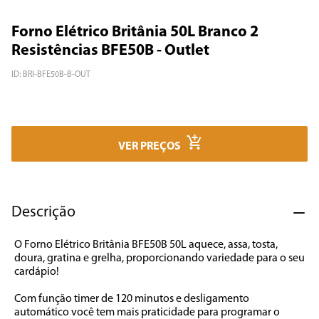
7
º
caixa som
Forno Elétrico Britânia 50L Branco 2
8
º
liquidificador
Resistências BFE50B - Outlet
9
º
forno
ID
:
BRI-BFE50B-B-OUT
10
º
ventilador
VER PREÇOS
Descrição
O Forno Elétrico Britânia BFE50B 50L aquece, assa, tosta, 
doura, gratina e grelha, proporcionando variedade para o seu 
cardápio!  

Com função timer de 120 minutos e desligamento 
automático você tem mais praticidade para programar o 