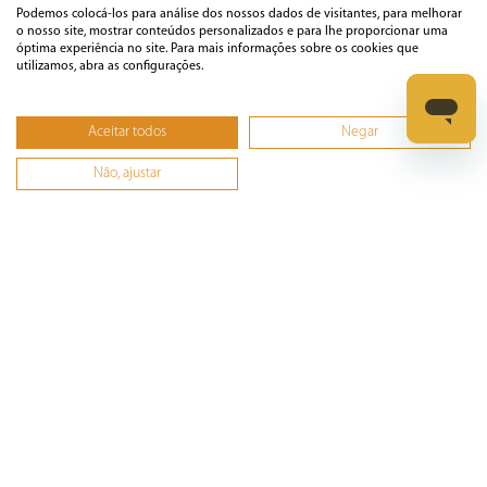
Podemos colocá-los para análise dos nossos dados de visitantes, para melhorar
o nosso site, mostrar conteúdos personalizados e para lhe proporcionar uma
Áudio e Vídeo
óptima experiência no site. Para mais informações sobre os cookies que
utilizamos, abra as configurações.
Casa
Aceitar todos
Negar
Não, ajustar
Climatização
Cozinha
Cuidados Pessoais
Informática
Ferramentas