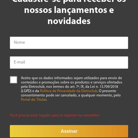
nossos lançamentos e
novidades
Aceito que os dados informados sejam utilizados para envio de
conteúdos e promoções sobre os produtos e serviços ofertados
pela Eletroclub, nos termos do art. 7º, IX, da Lei n. 13.709/2018
(LGPD) e da
Política de Privacidade da Eletroclub
. O presente
consentimento pode ser cancelado, a qualquer momento, pelo
Portal do Titular
.
Você precisa estar logado para se registrar na newsletter
Assinar