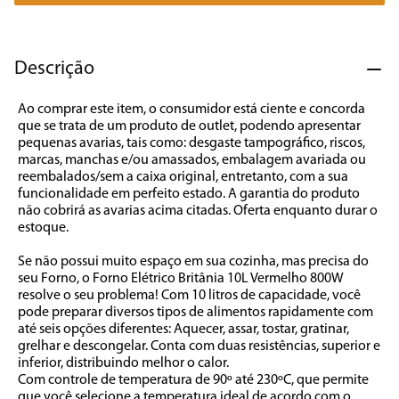
7
º
caixa som
8
º
liquidificador
Descrição
9
º
forno
Ao comprar este item, o consumidor está ciente e concorda 
10
º
ventilador
que se trata de um produto de outlet, podendo apresentar 
pequenas avarias, tais como: desgaste tampográfico, riscos, 
marcas, manchas e/ou amassados, embalagem avariada ou 
reembalados/sem a caixa original, entretanto, com a sua 
funcionalidade em perfeito estado. A garantia do produto 
não cobrirá as avarias acima citadas. Oferta enquanto durar o 
estoque.

Se não possui muito espaço em sua cozinha, mas precisa do 
seu Forno, o Forno Elétrico Britânia 10L Vermelho 800W 
resolve o seu problema! Com 10 litros de capacidade, você 
pode preparar diversos tipos de alimentos rapidamente com 
até seis opções diferentes: Aquecer, assar, tostar, gratinar, 
grelhar e descongelar. Conta com duas resistências, superior e 
inferior, distribuindo melhor o calor. 

Com controle de temperatura de 90º até 230ºC, que permite 
que você selecione a temperatura ideal de acordo com o 