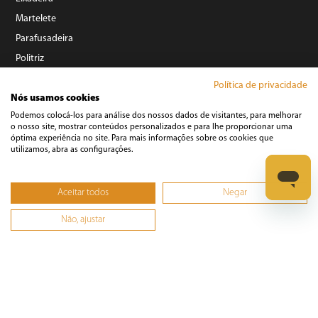
Martelete
Parafusadeira
Politriz
Serra
Política de privacidade
Soprador Térmico
Nós usamos cookies
Podemos colocá-los para análise dos nossos dados de visitantes, para melhorar
Trena
o nosso site, mostrar conteúdos personalizados e para lhe proporcionar uma
Ver tudo
óptima experiência no site. Para mais informações sobre os cookies que
utilizamos, abra as configurações.
Refrigeração
Aceitar todos
Negar
Não, ajustar
©️ Copyright 2023 BRITÂNIA ELETRODOMÉSTICOS S.A. - Todos Direitos Reservados.
Rua Dona Francisca, N° 12.340 - Pirabeiraba - CEP: 89239-270 Joinville – SC - CNPJ:
07.019.308/0014-42