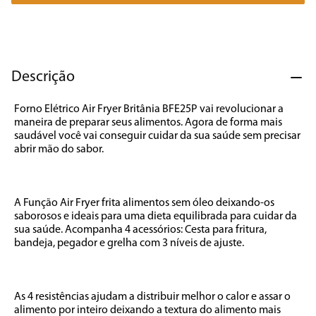
7
º
liquidificador
8
º
cafeteira
9
º
forno
Descrição
10
º
ventilador
Forno Elétrico Air Fryer Britânia BFE25P vai revolucionar a 
maneira de preparar seus alimentos. Agora de forma mais 
saudável você vai conseguir cuidar da sua saúde sem precisar 
abrir mão do sabor.

A Função Air Fryer frita alimentos sem óleo deixando-os 
saborosos e ideais para uma dieta equilibrada para cuidar da 
sua saúde. Acompanha 4 acessórios: Cesta para fritura, 
bandeja, pegador e grelha com 3 níveis de ajuste.

As 4 resistências ajudam a distribuir melhor o calor e assar o 
alimento por inteiro deixando a textura do alimento mais 