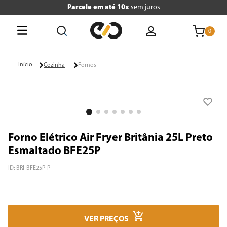
Parcele em até 10x
sem juros
0
O que está buscando hoje?
Cozinha
Fornos
Termos mais buscados
1
º
tv
2
º
geladeira
Forno Elétrico Air Fryer Britânia 25L Preto
3
º
air fryer
Esmaltado BFE25P
4
º
microondas
ID
:
BRI-BFE25P-P
5
º
panificadora
6
º
caixa som
VER PREÇOS