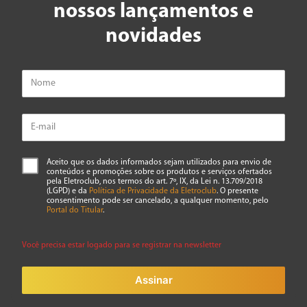
nossos lançamentos e
★
★
★
★
★
novidades
Seu nome
Endereço de email
Escreva uma avaliação
Aceito que os dados informados sejam utilizados para envio de
conteúdos e promoções sobre os produtos e serviços ofertados
pela Eletroclub, nos termos do art. 7º, IX, da Lei n. 13.709/2018
(LGPD) e da
Política de Privacidade da Eletroclub
. O presente
consentimento pode ser cancelado, a qualquer momento, pelo
Portal do Titular
.
Você precisa estar logado para se registrar na newsletter
ENVIAR AVALIAÇÃO
Assinar