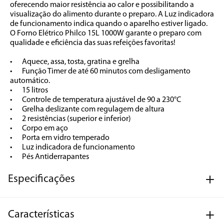
oferecendo maior resistência ao calor e possibilitando a 
visualização do alimento durante o preparo. A Luz indicadora 
de funcionamento indica quando o aparelho estiver ligado. 
O Forno Elétrico Philco 15L 1000W garante o preparo com 
qualidade e eficiência das suas refeições favoritas!

•	Aquece, assa, tosta, gratina e grelha

•	Função Timer de até 60 minutos com desligamento 
automático.

•	15 litros

•	Controle de temperatura ajustável de 90 a 230°C

•	Grelha deslizante com regulagem de altura

•	2 resistências (superior e inferior)

•	Corpo em aço

•	Porta em vidro temperado

•	Luz indicadora de funcionamento

•	Pés Antiderrapantes
Especificações
Características