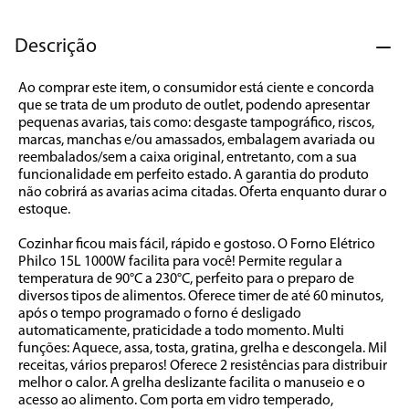
7
º
cafeteira
8
º
panificadora
Descrição
9
º
forno
Ao comprar este item, o consumidor está ciente e concorda 
que se trata de um produto de outlet, podendo apresentar 
10
º
ventilador
pequenas avarias, tais como: desgaste tampográfico, riscos, 
marcas, manchas e/ou amassados, embalagem avariada ou 
reembalados/sem a caixa original, entretanto, com a sua 
funcionalidade em perfeito estado. A garantia do produto 
não cobrirá as avarias acima citadas. Oferta enquanto durar o 
estoque.

Cozinhar ficou mais fácil, rápido e gostoso. O Forno Elétrico 
Philco 15L 1000W facilita para você! Permite regular a 
temperatura de 90°C a 230°C, perfeito para o preparo de 
diversos tipos de alimentos. Oferece timer de até 60 minutos, 
após o tempo programado o forno é desligado 
automaticamente, praticidade a todo momento. Multi 
funções: Aquece, assa, tosta, gratina, grelha e descongela. Mil 
receitas, vários preparos! Oferece 2 resistências para distribuir 
melhor o calor. A grelha deslizante facilita o manuseio e o 
acesso ao alimento. Com porta em vidro temperado, 