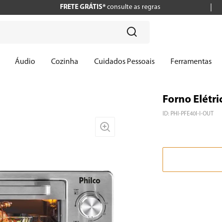
FRETE GRÁTIS*
consulte as regras
?
Áudio
Cozinha
Cuidados Pessoais
Ferramentas
Forno Elétri
ID
:
PHI-PFE40I-I-OUT