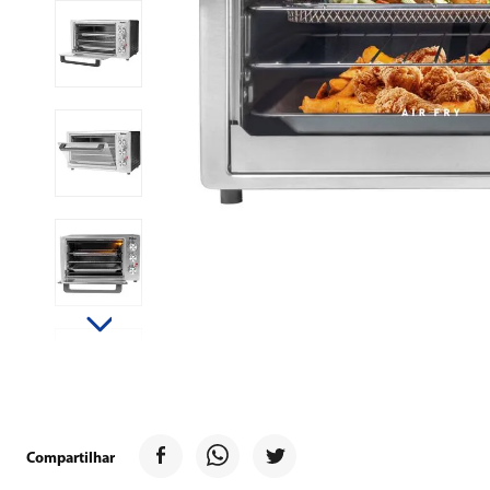
9
º
forno
10
º
ventilador
Compartilhar