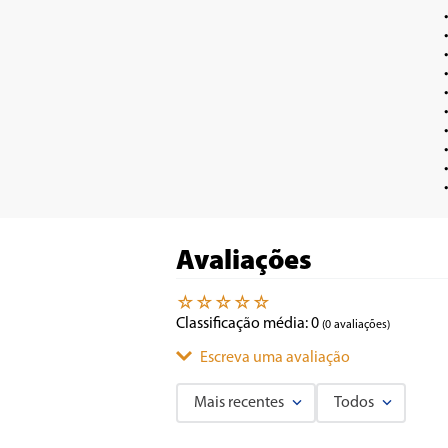
•	Forno com função air 
•	Acompanha cesto para fritura, bandeja coletora de go
•	Acompanha acessório pegador para cesto, band
•	Interior esmal
•	Seletor de temperatura de 10
•	Timer de 60
•	Seleção de resistências: inferior, superior, superior + inferior, superior + i
•	Luz indicadora de funcion
•	Luz interna.
Avaliações
☆
☆
☆
☆
☆
Classificação média: 0
(0 avaliações)
Escreva uma avaliação
Mais recentes
Todos
Adicionar avaliação