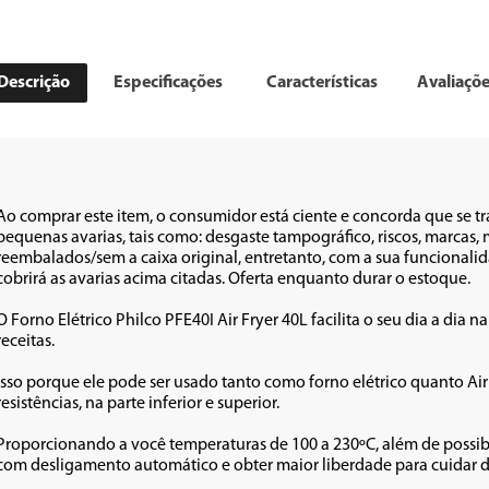
Descrição
Especificações
Características
Avaliaçõ
Ao comprar este item, o consumidor está ciente e concorda que se t
pequenas avarias, tais como: desgaste tampográfico, riscos, marca
reembalados/sem a caixa original, entretanto, com a sua funcionalid
cobrirá as avarias acima citadas. Oferta enquanto durar o estoque.

O Forno Elétrico Philco PFE40I Air Fryer 40L facilita o seu dia a dia n
receitas. 

Isso porque ele pode ser usado tanto como forno elétrico quanto Air F
resistências, na parte inferior e superior. 

Proporcionando a você temperaturas de 100 a 230ºC, além de possibil
com desligamento automático e obter maior liberdade para cuidar de