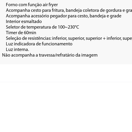
fryer

rdura e grade

eja e grade

tado

0~230°C

min

nferior + air fryer

amento

   

•  Não acompanha a travessa/refratário da imagem