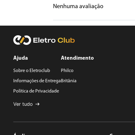
Nenhuma avaliação
Título
Avalie o produto de 1 a 5 estrelas
★
★
★
★
★
Seu nome
Ajuda
Atendimento
Sobre o Eletroclub
Philco
Endereço de email
Informações de Entrega
Britânia
Política de Privacidade
Escreva uma avaliação
Ver tudo