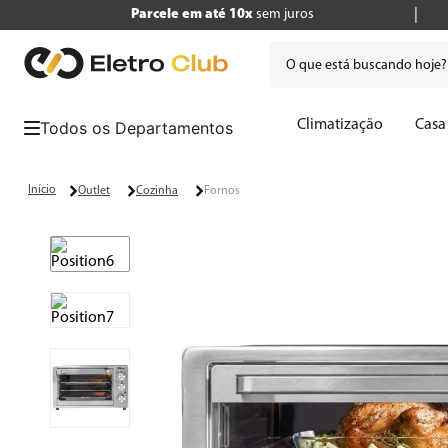
Parcele em até 10x
sem juros
O que está buscando hoje
Termos mais buscados
Climatização
Casa
1
º
tv
2
º
air fryer
Outlet
Cozinha
Fornos
3
º
geladeira
4
º
microondas
5
º
panificadora
6
º
cafeteira
7
º
caixa som
8
º
liquidificador