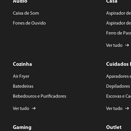
Áudio
Casa
ENVIAR AVALIAÇÃO
Caixa de Som
Aspirador de
Fones de Ouvido
Aspirador d
Ferro de Pas
Ver tudo
Cozinha
Cuidados 
Air Fryer
Aparadores 
Batedeiras
Depiladores
Bebedouros e Purificadores
Escovas e C
Ver tudo
Ver tudo
Gaming
Outlet