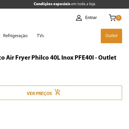
Condições especiais
em toda a loja
Entrar
0
Refrigeração
TVs
Outlet
co Air Fryer Philco 40L Inox PFE40I - Outlet
VER PREÇOS