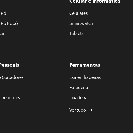
Celular e Informática
 Pó
Celulares
e Pó Robô
Smartwatch
sar
Tablets
Pessoais
Ferramentas
e Cortadores
Esmerilhadeiras
Furadeira
acheadores
Lixadeira
Ver tudo