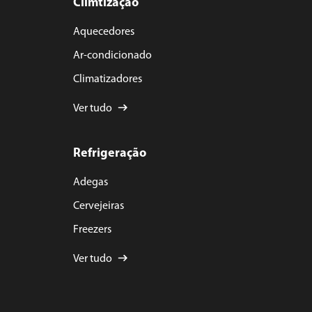
Climtização
Aquecedores
Ar-condicionado
Climatizadores
Ver tudo
Refrigeração
Adegas
Cervejeiras
Freezers
Ver tudo