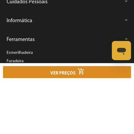
Cuidados Pessoais
Informática
Ferramentas
Esmerilhadeira
Furadeira
Lixadeira
VER PREÇOS
Martelete
Parafusadeira
Politriz
Serra
Soprador Térmico
Trena
Ver tudo