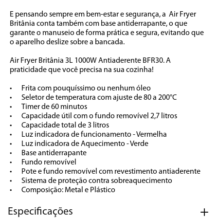
E pensando sempre em bem-estar e segurança, a  Air Fryer 
Britânia conta também com base antiderrapante, o que 
garante o manuseio de forma prática e segura, evitando que 
o aparelho deslize sobre a bancada.

Air Fryer Britânia 3L 1000W Antiaderente BFR30. A 
praticidade que você precisa na sua cozinha!

•	Frita com pouquíssimo ou nenhum óleo

•	Seletor de temperatura com ajuste de 80 a 200°C

•	Timer de 60 minutos

•	Capacidade útil com o fundo removível 2,7 litros

•	Capacidade total de 3 litros

•	Luz indicadora de funcionamento - Vermelha

•	Luz indicadora de Aquecimento - Verde

•	Base antiderrapante

•	Fundo removível

•	Pote e fundo removível com revestimento antiaderente

•	Sistema de proteção contra sobreaquecimento

•	Composição: Metal e Plástico
Especificações