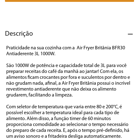
7
º
cafeteira
8
º
panificadora
9
º
forno
Descrição
10
º
ventilador
Praticidade na sua cozinha com a  Air Fryer Britânia BFR30 
Antiaderente 3L 1000W.

São 1000W de potência e capacidade total de 3L para você 
preparar receitas do café da manhã ao jantar! Com ela, os 
alimentos ficam crocantes por fora e suculentos por dentro e 
não grudam nada, afinal, a Air Fryer Britânia possui o incrível 
revestimento antiaderente que não deixa os alimento 
grudarem, facilitando a limpeza.

Com seletor de temperatura que varia entre 80 e 200°C, é 
possível escolher a temperatura ideal para cada tipo de 
alimento. Além disso, a função timer de 60 minutos 
proporciona comodidade ao selecionar o tempo necessário 
do preparo de cada receita. E, após o tempo pré-definido, há 
um aviso sonoro e a fritadeira desliga automaticamente.
