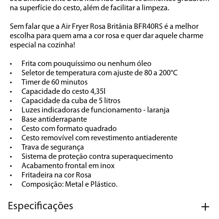
na superfície do cesto, além de facilitar a limpeza. 

Sem falar que a Air Fryer Rosa Britânia BFR40RS é a melhor 
escolha para quem ama a cor rosa e quer dar aquele charme 
especial na cozinha!

•	Frita com pouquíssimo ou nenhum óleo

•	Seletor de temperatura com ajuste de 80 a 200°C

•	Timer de 60 minutos

•	Capacidade do cesto 4,35l

•	Capacidade da cuba de 5 litros

•	Luzes indicadoras de funcionamento - laranja

•	Base antiderrapante

•	Cesto com formato quadrado

•	Cesto removível com revestimento antiaderente

•	Trava de segurança

•	Sistema de proteção contra superaquecimento

•	Acabamento frontal em inox

•	Fritadeira na cor Rosa

•	Composição: Metal e Plástico.
Especificações