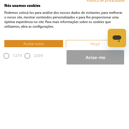
Política de privacidade
Nós usamos cookies
Informática
Podemos colocá-los para análise dos nossos dados de visitantes, para melhorar
o nosso site, mostrar conteúdos personalizados e para lhe proporcionar uma
óptima experiência no site. Para mais informações sobre os cookies que
Ferramentas
utilizamos, abra as configurações.
Esmerilhadeira
Aceitar todos
Negar
Furadeira
Não, ajustar
127V
220V
Lixadeira
Avise-me
Martelete
Parafusadeira
Politriz
Serra
Soprador Térmico
Trena
Ver tudo
Refrigeração