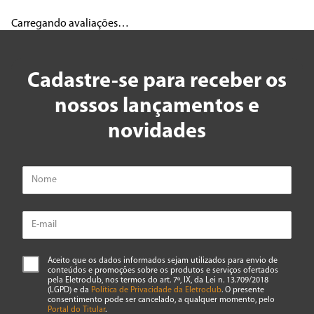
Adicionar avaliação
Carregando avaliações…
Título
Cadastre-se para receber os
Avalie o produto de 1 a 5 estrelas
nossos lançamentos e
★
★
★
★
★
novidades
Seu nome
Endereço de email
Escreva uma avaliação
Aceito que os dados informados sejam utilizados para envio de
conteúdos e promoções sobre os produtos e serviços ofertados
pela Eletroclub, nos termos do art. 7º, IX, da Lei n. 13.709/2018
(LGPD) e da
Política de Privacidade da Eletroclub
. O presente
consentimento pode ser cancelado, a qualquer momento, pelo
Portal do Titular
.