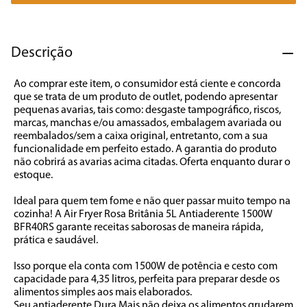
7
º
caixa som
8
º
liquidificador
Descrição
9
º
forno
Ao comprar este item, o consumidor está ciente e concorda 
10
º
ventilador
que se trata de um produto de outlet, podendo apresentar 
pequenas avarias, tais como: desgaste tampográfico, riscos, 
marcas, manchas e/ou amassados, embalagem avariada ou 
reembalados/sem a caixa original, entretanto, com a sua 
funcionalidade em perfeito estado. A garantia do produto 
não cobrirá as avarias acima citadas. Oferta enquanto durar o 
estoque.

Ideal para quem tem fome e não quer passar muito tempo na 
cozinha! A Air Fryer Rosa Britânia 5L Antiaderente 1500W 
BFR40RS garante receitas saborosas de maneira rápida, 
prática e saudável.

Isso porque ela conta com 1500W de potência e cesto com 
capacidade para 4,35 litros, perfeita para preparar desde os 
alimentos simples aos mais elaborados. 

Seu antiaderente Dura Mais não deixa os alimentos grudarem 