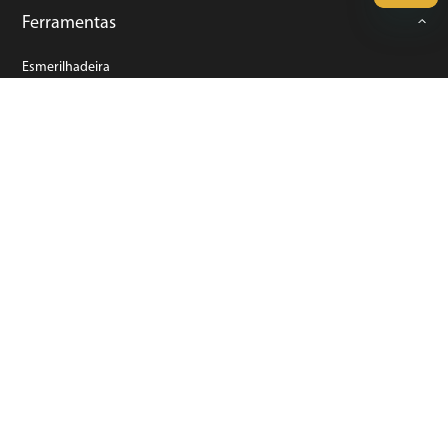
Ferramentas
Esmerilhadeira
Furadeira
Lixadeira
Martelete
Parafusadeira
Politriz
Serra
Soprador Térmico
Trena
Ver tudo
Refrigeração