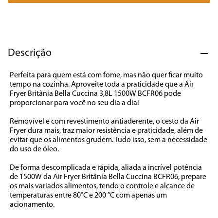
7
º
liquidificador
8
º
cafeteira
9
º
forno
Descrição
10
º
ventilador
Perfeita para quem está com fome, mas não quer ficar muito 
tempo na cozinha. Aproveite toda a praticidade que a Air 
Fryer Britânia Bella Cuccina 3,8L 1500W BCFR06 pode 
proporcionar para você no seu dia a dia! 

Removível e com revestimento antiaderente, o cesto da Air 
Fryer dura mais, traz maior resistência e praticidade, além de 
evitar que os alimentos grudem. Tudo isso, sem a necessidade 
do uso de óleo.

De forma descomplicada e rápida, aliada a incrível potência 
de 1500W da Air Fryer Britânia Bella Cuccina BCFR06, prepare 
os mais variados alimentos, tendo o controle e alcance de 
temperaturas entre 80°C e 200 °C com apenas um 
acionamento.
