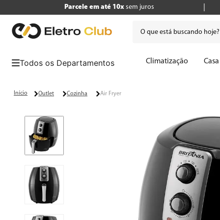
Parcele em até 10x
sem juros
O que está buscando hoje
Termos mais buscados
Climatização
Casa
1
º
tv
2
º
air fryer
Outlet
Cozinha
Air Fryer
3
º
geladeira
4
º
microondas
5
º
panificadora
6
º
cafeteira
7
º
caixa som
8
º
liquidificador