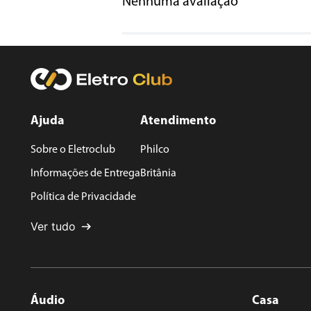
Nenhuma avaliação
Título
Avalie o produto de 1 a 5 estrelas
★
★
★
★
★
Seu nome
Ajuda
Atendimento
Sobre o Eletroclub
Philco
Endereço de email
Informações de Entrega
Britânia
Política de Privacidade
Escreva uma avaliação
Ver tudo
Áudio
Casa