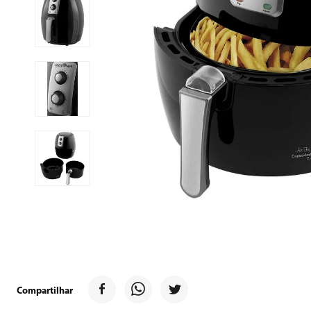
9
º
forno
10
º
ventilador
Compartilhar