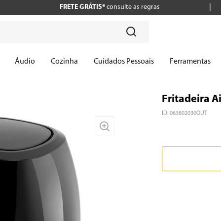
FRETE GRÁTIS*
consulte as regras
?
Áudio
Cozinha
Cuidados Pessoais
Ferramentas
Fritadeira Ai
ID
:
063802030OUT