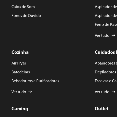
ENVIAR AVALIAÇÃO
Caixa de Som
Aspirador de
Fones de Ouvido
Aspirador d
Ferro de Pas
Ver tudo
Cozinha
Cuidados 
Air Fryer
Aparadores 
Batedeiras
Depiladores
Bebedouros e Purificadores
Escovas e C
Ver tudo
Ver tudo
Gaming
Outlet