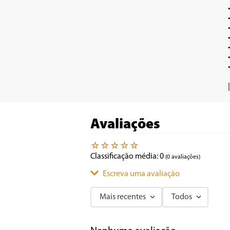
•	Frita com pouquíssimo ou nenh
•	Seletor de temperatura com ajuste de 8
•	Timer de 30 min
•	Capacidade do cesto
•	Luzes indicadoras de funcionamento e a
•	Base antiderrap
•	Composição: Metal e Plá
Avaliações
☆
☆
☆
☆
☆
Classificação média: 0
(0 avaliações)
Escreva uma avaliação
Mais recentes
Todos
Adicionar avaliação