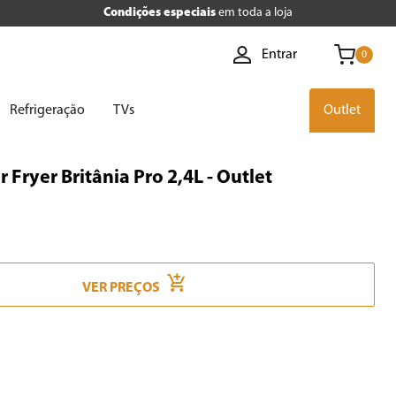
Condições especiais
em toda a loja
Entrar
0
Refrigeração
TVs
Outlet
r Fryer Britânia Pro 2,4L - Outlet
VER PREÇOS