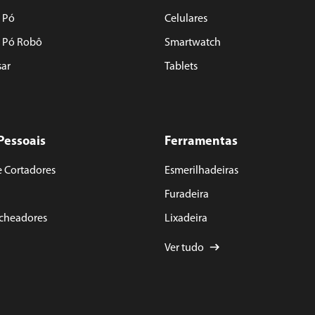
 Pó
Celulares
e Pó Robô
Smartwatch
sar
Tablets
Pessoais
Ferramentas
e Cortadores
Esmerilhadeiras
Furadeira
acheadores
Lixadeira
Ver tudo