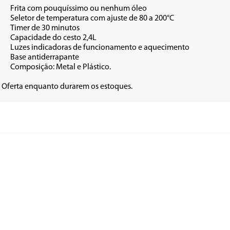
um óleo

0 a 200°C

utos

 2,4L

quecimento

ante

stico.

| Oferta enquanto durarem os estoques.