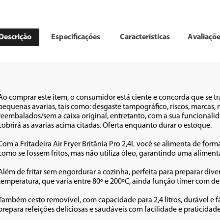
Descrição
Especificações
Características
Avaliaçõ
Ao comprar este item, o consumidor está ciente e concorda que se t
pequenas avarias, tais como: desgaste tampográfico, riscos, marca
reembalados/sem a caixa original, entretanto, com a sua funcionalid
cobrirá as avarias acima citadas. Oferta enquanto durar o estoque.

Com a Fritadeira Air Fryer Britânia Pro 2,4L você se alimenta de for
como se fossem fritos, mas não utiliza óleo, garantindo uma alimenta
Além de fritar sem engordurar a cozinha, perfeita para preparar diver
temperatura, que varia entre 80º e 200ºC, ainda função timer com de
Também cesto removível, com capacidade para 2,4 litros, durável e fácil
prepara refeições deliciosas e saudáveis com facilidade e praticidade!